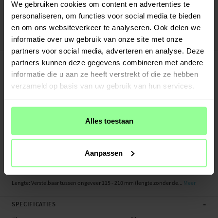
Verstuurd vanuit ons magazijn in Zweden
We gebruiken cookies om content en advertenties te
Veilig betalen met Klarna of Paypal
personaliseren, om functies voor social media te bieden
30 dagen retourrecht
en om ons websiteverkeer te analyseren. Ook delen we
informatie over uw gebruik van onze site met onze
Art number
:
21692
partners voor social media, adverteren en analyse. Deze
-
PRODUCTBESCHRIJVING
partners kunnen deze gegevens combineren met andere
Milanese bandje voor Samsung Gear S3 Frontier. Het bandje is gemaakt van
informatie die u aan ze heeft verstrekt of die ze hebben
gepolijst roestvrij staal en straalt een exclusieve uitstraling en gevoel uit. De
verzameld op basis van uw gebruik van hun services.
magnetische sluiting maakt het eenvoudig om de band perfect aan te passen
aan je pols en hoe strak je het horloge wilt dragen.
Alles toestaan
- Slimme magnetische sluiting
- Compleet met bevestigingen - eenvoudig te installeren op het horloge
- Verstelbare lengte die past op elke pols
Aanpassen
Geschikt voor: Samsung Gear S3 Frontier
Productsoort: Milanees bandje
Lengte: Verstelbaar tussen ongeveer 115 - 210 mm (lengte zonder de...
Meer
-
SPECIFICATIES