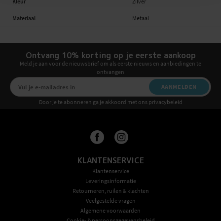
Kleur
Zilver
Materiaal
Metaal
Ontvang 10% korting op je eerste aankoop
Meld je aan voor de nieuwsbrief om als eerste nieuws en aanbiedingen te
ontvangen
AANMELDEN
Door je te abonneren ga je akkoord met ons privacybeleid
KLANTENSERVICE
Klantenservice
Leveringsinformatie
Retourneren, ruilen & klachten
Veelgestelde vragen
Algemene voorwaarden
Cookie- & persoonsgegevensbeleid