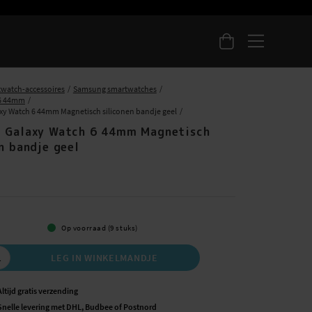
watch-accessoires
Samsung smartwatches
 6 44mm
y Watch 6 44mm Magnetisch siliconen bandje geel
 Galaxy Watch 6 44mm Magnetisch
n bandje geel
5
Op voorraad (9 stuks)
LEG IN WINKELMANDJE
Altijd gratis verzending
Snelle levering met DHL, Budbee of Postnord