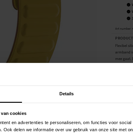
Art number
:
PRODUCT
Flexibel s
armband is
mee gaat. 
pols kan l
De lengte 
behulp van 
pols. Dit 
Details
geleverd z
bandje.
 van cookies
- Stij...
Mee
ent en advertenties te personaliseren, om functies voor social
. Ook delen we informatie over uw gebruik van onze site met on
SPECIFIC