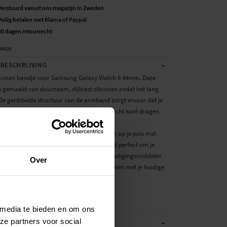
Verstuurd vanuit ons magazijn in Zweden
Veilig betalen met Klarna of Paypal
30 dagen retourrecht
49608
-
BESCHRIJVING
iliconen bandje voor Samsung Galaxy Watch 6 44mm. Deze
 gemaakt van duurzaam, slijtvast siliconen zodat het lang
De geribbelde structuur van de armband zorgt ervoor dat je
uchten zodat je hem comfortabel dag en nacht kunt dragen.
van de armband is eenvoudig aan te passen op je pols met
de magneetsluiting, hierdoor past hij altijd perfect om je
smartwatchbandje wordt compleet met bevestigingsmiddelen
Over
odat je hem makkelijk en snel kunt omwisselen met je huidige
r
 media te bieden en om ons
-
ze partners voor social
ATIES