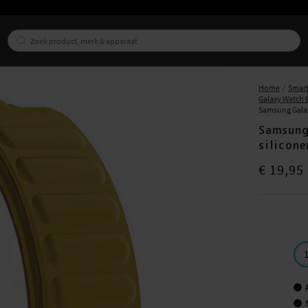
Home
Smart
Galaxy Watch
Samsung Galax
Samsung
silicone
Prijs
:
€ 19,9
€ 19,95