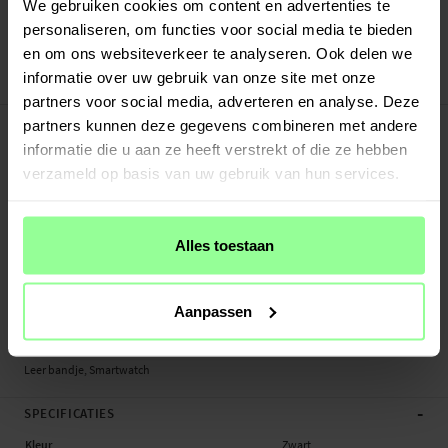
Verstuurd vanuit ons magazijn in Zweden
We gebruiken cookies om content en advertenties te
Veilig betalen met Klarna of Paypal
personaliseren, om functies voor social media te bieden
30 dagen retourrecht
en om ons websiteverkeer te analyseren. Ook delen we
informatie over uw gebruik van onze site met onze
Art number
:
49861
partners voor social media, adverteren en analyse. Deze
-
PRODUCTBESCHRIJVING
partners kunnen deze gegevens combineren met andere
Leer bandje met diamanten voor Samsung Galaxy Watch 4 40mm.
informatie die u aan ze heeft verstrekt of die ze hebben
verzameld op basis van uw gebruik van hun services.
Geschikt voor:
- Samsung Galaxy Watch 4 40mm
Productsoort: Leer bandje
Alles toestaan
Lengte: Verstelbaar tussen ongeveer 90-150mm (lengte zonder de smartwatch
zelf)
Breedte bandje: 20mm
Aanpassen
Materiaal: Leer, Metaal
Leer bandje, Smartwatch
-
SPECIFICATIES
Kleur
Zwart