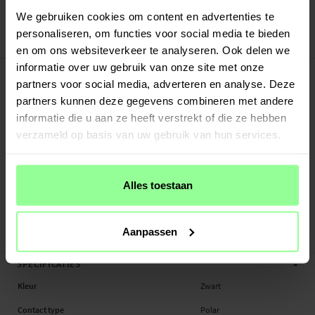
Veilig betalen met Klarna of Paypal
We gebruiken cookies om content en advertenties te
30 dagen retourrecht
personaliseren, om functies voor social media te bieden
Art number
:
62480
en om ons websiteverkeer te analyseren. Ook delen we
-
informatie over uw gebruik van onze site met onze
PRODUCTBESCHRIJVING
partners voor social media, adverteren en analyse. Deze
Oplaadkabel met magnetisch dockingstation voor de Polar Grit X Pro.
partners kunnen deze gegevens combineren met andere
Ontworpen om je smartwatch snel en veilig op te laden, houdt de sterke
informatie die u aan ze heeft verstrekt of die ze hebben
magneet het horloge stevig op zijn plaats voor eenvoudig en comfortabel
verzameld op basis van uw gebruik van hun services.
gebruik. De kabel is 1 meter lang en biedt je de flexibiliteit die je nodig hebt.
De kabel is uitgerust met geavanceerde veiligheidsfuncties, waaronder
bescherming tegen kortsluiting en overbelasting, wat zowel een lange
Alles toestaan
levensduur als een hoge veiligheid garandeert. Bovendien ondersteunt het
snelle oplading terwijl het een lage bedrijfstemperatuur handhaaft.
Aanpassen
Aansluitinge...
Meer
-
SPECIFICATIES
Kleur
Zwart
Contact type
Polar