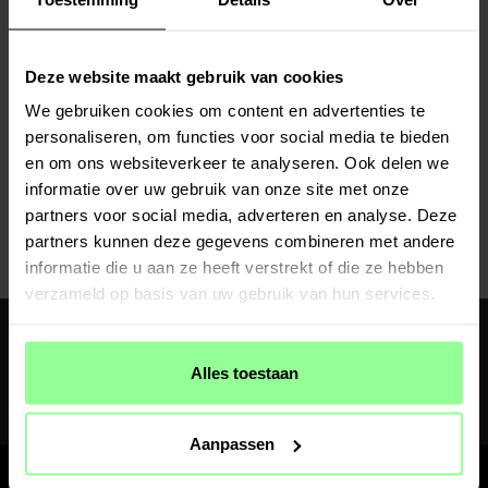
Wij bieden hoogwaardige hoesjes en screenprotectors die optimale bescherming bieden aan
je Motorola Moto Watch Fit. Met onze screenprotectors en hoesjes voor Motorola Moto
Watch Fit is je smartwatch beschermd tegen krassen en stoten.
Deze website maakt gebruik van cookies
Met snelle verzending en gratis levering is de keuze eenvoudig. Koop je accessoires voor
We gebruiken cookies om content en advertenties te
Motorola Moto Watch Fit vandaag nog bij ons!
Op voorraad
personaliseren, om functies voor social media te bieden
Aarzel niet om contact op te nemen met onze
klantenservice
als je een vraag hebt of als je
en om ons websiteverkeer te analyseren. Ook delen we
Motorola Moto Watch Fit
hulp nodig hebt bij het kiezen van passende accessoires voor je device.
Screenprotector
informatie over uw gebruik van onze site met onze
€ 7,95
partners voor social media, adverteren en analyse. Deze
partners kunnen deze gegevens combineren met andere
informatie die u aan ze heeft verstrekt of die ze hebben
verzameld op basis van uw gebruik van hun services.
Ontvang 10% korting op je eerste aankoop
Meld je aan voor de nieuwsbrief om als eerste nieuws en aanbiedingen te
ontvangen
Alles toestaan
AANMELDEN
Door je te abonneren ga je akkoord met ons privacybeleid
Aanpassen