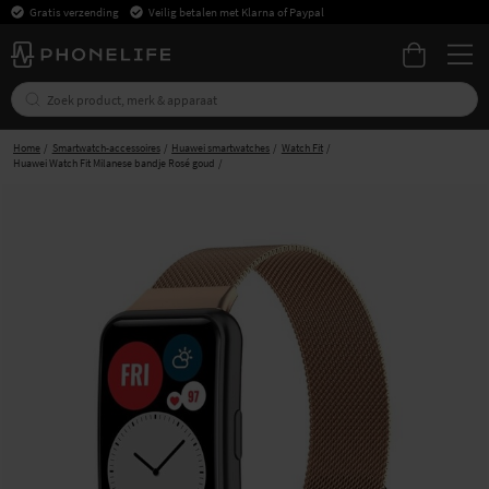
Gratis verzending
Veilig betalen met Klarna of Paypal
Home
Smartwatch-accessoires
Huawei smartwatches
Watch Fit
Huawei Watch Fit Milanese bandje Rosé goud