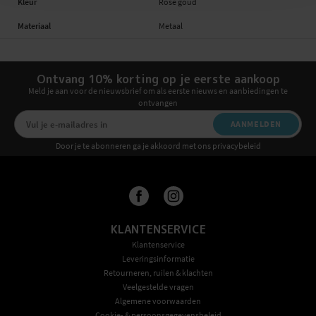
Kleur
Rosé goud
Materiaal
Metaal
Ontvang 10% korting op je eerste aankoop
Meld je aan voor de nieuwsbrief om als eerste nieuws en aanbiedingen te
ontvangen
AANMELDEN
Door je te abonneren ga je akkoord met ons privacybeleid
KLANTENSERVICE
Klantenservice
Leveringsinformatie
Retourneren, ruilen & klachten
Veelgestelde vragen
Algemene voorwaarden
Cookie- & persoonsgegevensbeleid