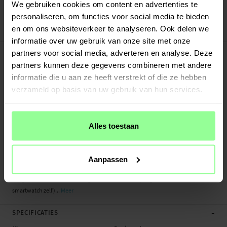
Veilig betalen met Klarna of Paypal
We gebruiken cookies om content en advertenties te
30 dagen retourrecht
personaliseren, om functies voor social media te bieden
en om ons websiteverkeer te analyseren. Ook delen we
Art number
:
30658
informatie over uw gebruik van onze site met onze
-
PRODUCTBESCHRIJVING
partners voor social media, adverteren en analyse. Deze
Milanese bandje voor Huawei Watch Fit. Het bandje is gemaakt van gepolijst
partners kunnen deze gegevens combineren met andere
roestvrij staal en straalt een exclusieve uitstraling en gevoel uit. De magnetische
informatie die u aan ze heeft verstrekt of die ze hebben
sluiting maakt het eenvoudig om de band perfect aan te passen aan je pols en
verzameld op basis van uw gebruik van hun services.
hoe strak je het horloge wilt dragen.
- Slimme magnetische sluiting
Alles toestaan
- Compleet met bevestigingen - eenvoudig te installeren op het horloge
- Verstelbare lengte die past op elke pols
Geschikt voor: Huawei Watch Fit
Aanpassen
Productsoort: Milanees bandje
Lengte: Verstelbaar tussen ongeveer 105 - 188mm (lengte zonder de
smartwatch zelf)...
Meer
-
SPECIFICATIES