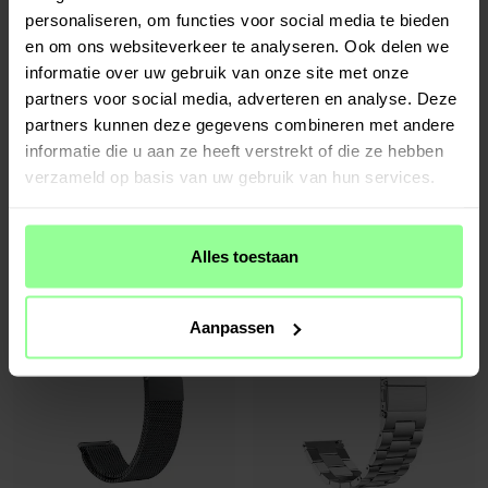
personaliseren, om functies voor social media te bieden
en om ons websiteverkeer te analyseren. Ook delen we
informatie over uw gebruik van onze site met onze
partners voor social media, adverteren en analyse. Deze
partners kunnen deze gegevens combineren met andere
informatie die u aan ze heeft verstrekt of die ze hebben
Op voorraad
Op voorraad
verzameld op basis van uw gebruik van hun services.
Huawei Watch 4 Siliconen bandje Zwart
Huawei Watch 4 Milanese bandje Zilver
€ 13,95
€ 19,95
Alles toestaan
Aanpassen