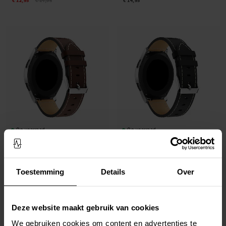
€ 12,95
€ 14,95
€ 14,95
Op voorraad
Op voorraad
Huawei Watch 4 Leren bandje Bruin
Huawei Watch 4 Leren bandje Zwart
€ 19,95
€ 19,95
Toestemming
Details
Over
Deze website maakt gebruik van cookies
We gebruiken cookies om content en advertenties te