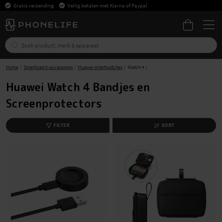
Gratis verzending
Veilig betalen met Klarna of Paypal
Home
Smartwatch-accessoires
Huawei smartwatches
Watch 4
Huawei Watch 4 Bandjes en
Screenprotectors
FILTER
SORT