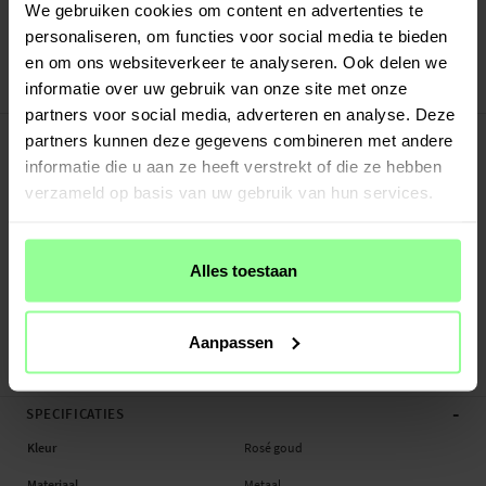
Verstuurd vanuit ons magazijn in Zweden
We gebruiken cookies om content en advertenties te
Veilig betalen met Klarna of Paypal
personaliseren, om functies voor social media te bieden
30 dagen retourrecht
en om ons websiteverkeer te analyseren. Ook delen we
informatie over uw gebruik van onze site met onze
Art number
:
74442
partners voor social media, adverteren en analyse. Deze
-
PRODUCTBESCHRIJVING
partners kunnen deze gegevens combineren met andere
Bandje van rvs voor Huawei Watch GT Runner 2. Deze armband is zeer
informatie die u aan ze heeft verstrekt of die ze hebben
duurzaam en geeft je smartwatch de uitstraling van een gewoon
verzameld op basis van uw gebruik van hun services.
horloge. Inclusief bevestigingsmechanisme zodat je het bandje eenvoudig
kunt verwisselen met je huidige armband.
Alles toestaan
- Discrete sluiting voor eenvouding om- en afdoen
- Compleet met bevestigingsmechanisme - eenvoudig te bevestigen aan je
smartwacht
Aanpassen
- Verstelbaar in lengte - past rond de meeste polsen (
verkorter om schakel...
Meer
-
SPECIFICATIES
Kleur
Rosé goud
Materiaal
Metaal