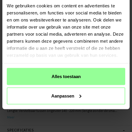
Verstuurd vanuit ons magazijn in Zweden
We gebruiken cookies om content en advertenties te
Veilig betalen met Klarna of Paypal
personaliseren, om functies voor social media te bieden
30 dagen retourrecht
en om ons websiteverkeer te analyseren. Ook delen we
Art number
:
75696
informatie over uw gebruik van onze site met onze
partners voor social media, adverteren en analyse. Deze
-
PRODUCTBESCHRIJVING
partners kunnen deze gegevens combineren met andere
Milanese bandje voor Huawei Watch Fit 5 Pro. Het bandje is gemaakt van
informatie die u aan ze heeft verstrekt of die ze hebben
gepolijst roestvrij staal en straalt een exclusieve uitstraling en gevoel uit. De
verzameld op basis van uw gebruik van hun services.
magnetische sluiting maakt het eenvoudig om de band perfect aan te passen
aan je pols en hoe strak je het horloge wilt dragen.
- Slimme magnetische sluiting
Alles toestaan
- Compleet met bevestigingen - eenvoudig te installeren op het horloge
- Verstelbare lengte die past op elke pols
Aanpassen
Geschikt voor: Huawei Watch Fit 5 Pro
Productsoort: Milanees bandje
Lengte: Verstelbaar tussen ongeveer 140 - 220 mm (lengte zonder de sma...
Meer
-
SPECIFICATIES