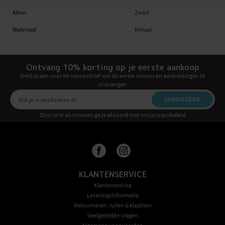
Kleur
Zwart
Materiaal
Metaal
Ontvang 10% korting op je eerste aankoop
Meld je aan voor de nieuwsbrief om als eerste nieuws en aanbiedingen te
ontvangen
AANMELDEN
Door je te abonneren ga je akkoord met ons privacybeleid
KLANTENSERVICE
Klantenservice
Leveringsinformatie
Retourneren, ruilen & klachten
Veelgestelde vragen