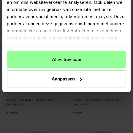
en om ons websiteverkeer te analyseren. Ook delen we
Google Pixel Watch 4 41mm Diamond
Google Pixel Watch 4 41mm
Bracelet Rosegold Pearl
Natobandje zwart
informatie over uw gebruik van onze site met onze
€ 27,95
€ 17,95
partners voor social media, adverteren en analyse. Deze
partners kunnen deze gegevens combineren met andere
informatie die u aan ze heeft verstrekt of die ze hebben
verzameld op basis van uw gebruik van hun services.
Alles toestaan
Aanpassen
Op voorraad
Op voorraad
Google Pixel Watch 4 41mm Nylon
Google Pixel Watch 4 41mm Nylon
bandje Groen
bandje Zwart
€ 14,95
€ 14,95