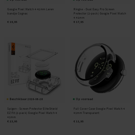
Google Pixel Watch 4 41mm Leren
Ringke -
Dual Easy Pro Screen
bandje Cognac
Protector (2-pack) Google Pixel Watch
4 41mm
€ 19,95
€ 17,95
Beschikbaar 2026-08-28
Op voorraad
Spigen -
Screen Protector EliteShield
Full Cover Case Google Pixel Watch 4
EZ Fit (2-pack) Google Pixel Watch 4
41mm Transparant
41mm
€ 23,95
€ 11,95