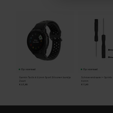
Op voorraad
Op voorraad
Garmin Tactix 8 51mm Sport Siliconen bandje
Schroevendraaier + Sprints 
Zwart
51mm
€ 17,95
€ 7,95