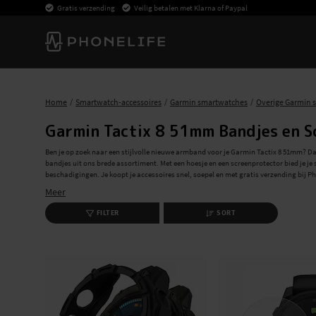
Gratis verzending
Veilig betalen met Klarna of Paypal
Home
Smartwatch-accessoires
Garmin smartwatches
Overige Garmin 
Garmin Tactix 8 51mm Bandjes en 
Ben je op zoek naar een stijlvolle nieuwe armband voor je Garmin Tactix 8 51mm? Dan
bandjes uit ons brede assortiment. Met een hoesje en een screenprotector bied je 
beschadigingen. Je koopt je accessoires snel, soepel en met gratis verzending bij Ph
Meer
Stijlvolle bandjes voor Garmin Tactix 8 51mm
Ontdek ons brede assortiment aan armbanden voor Garmin Tactix 8 51mm, geschikt v
FILTER
SORT
klassieke look of een siliconen armband voor tijdens het sporten, wij hebben Garm
Optimale Bescherming: Hoesjes en Screenprot
Bescherm je Garmin Tactix 8 51mm met onze duurzame hoesjes en screenprotectors. 
bescherming voo je Garmin Tactix 8 51mm.
Bij ons gaat winkelen snel en soepel. Bovendien bieden we gratis verzending. Beste