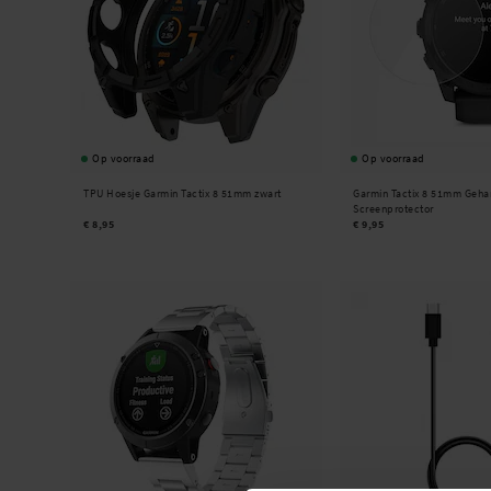
Aarzel niet om contact op te nemen met onze
klantenservice
als je een vraag hebt of
device.
Op voorraad
Op voorraad
TPU Hoesje Garmin Tactix 8 51mm zwart
Garmin Tactix 8 51mm Geha
Screenprotector
€ 8,95
€ 9,95