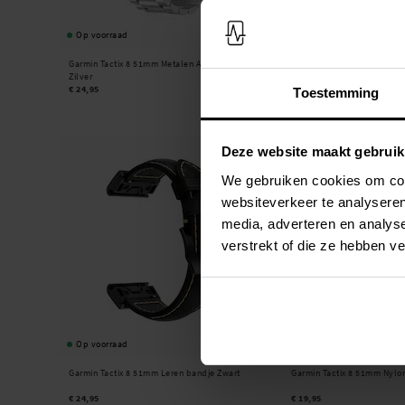
Op voorraad
Op voorraad
Garmin Tactix 8 51mm Metalen Armband
Garmin Tactix 8 51mm Opl
Zilver
1m Zwart
€ 24,95
€ 9,95
Toestemming
Deze website maakt gebruik
We gebruiken cookies om cont
websiteverkeer te analyseren
media, adverteren en analys
verstrekt of die ze hebben v
Op voorraad
Op voorraad
Garmin Tactix 8 51mm Leren bandje Zwart
Garmin Tactix 8 51mm Nylo
€ 24,95
€ 19,95