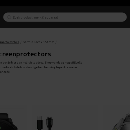
smartwatches
Garmin Tactix 8 51mm
Screenprotectors
 ben je hier aan het juiste adres. Shop vandaag nog stijlvolle
je smartwatch de broodnodige bescherming tegen krassen en
oneLife.
oor elke gelegenheid. Of je nu een leren armband wilt voor een
in Tactix 8 51mm-armbanden voor je.
ectors voor Garmin Tactix 8 51mm
Bekijk ons assortiment en vind vandaag nog de perfecte
l accessoires voor je Garmin Tactix 8 51mm vandaag nog bij ons!