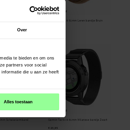
Op voorraad
 51mm Metalen Armband
Garmin Tactix 8 51mm Leren bandje Bruin
€ 24,95
Over
 media te bieden en om ons
ze partners voor social
nformatie die u aan ze heeft
Alles toestaan
Op voorraad
 51mm Schakelarmband
Garmin Tactix 8 51mm Milanese bandje Zwart
€ 23,95