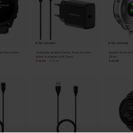
 als je hulp nodig hebt bij het kiezen van passende accessoires voor je
Op voorraad
Op voorraad
rd Glas 0.3mm
Complete oplader Garmin Tactix 8 51mm
Garmin Tactix 8 
kabel & adapter 20W Zwart
Zilver
€ 19,95
€ 27,95
€ 29,95