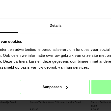
Op voorraad
Op voorraad
aadkabel USB-C
Garmin Tactix 8 51mm Oplaadkabel 1 m
Garmin Tactix 8
Zwart
Zwart
€ 9,95
€ 29,95
Details
 van cookies
ent en advertenties te personaliseren, om functies voor social
. Ook delen we informatie over uw gebruik van onze site met on
e. Deze partners kunnen deze gegevens combineren met andere i
erzameld op basis van uw gebruik van hun services.
Aanpassen
Op voorraad
Op voorraad
n bandje Zwart
Garmin Tactix 8 51mm Siliconen bandje Zwart
Garmin Tactix 8
zwart
€ 13,95
€ 34,95