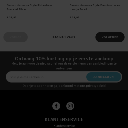
Garmin Vivomove Style Rhinestone
Garmin Vivomove Style Premium Leren
Bracelet Zilver
bandje Zwart
€ 29,95
€ 24,95
VORIGE
PAGINA 1 VAN 2
VOLGENDE
Ontvang 10% korting op je eerste aankoop
Meld je aan voor de nieuwsbrief om als eerste nieuws en aanbiedingen te
ontvangen
AANMELDEN
Door je te abonneren ga je akkoord met ons privacybeleid
KLANTENSERVICE
Klantenservice