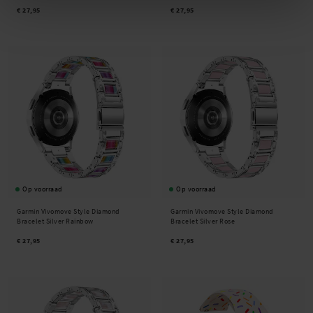
€ 27,95
€ 27,95
Op voorraad
Op voorraad
Garmin Vivomove Style Diamond
Garmin Vivomove Style Diamond
Bracelet Silver Rainbow
Bracelet Silver Rose
€ 27,95
€ 27,95