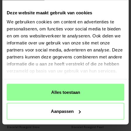
Deze website maakt gebruik van cookies
Op voorraad
Op voorraad
We gebruiken cookies om content en advertenties te
Garmin Vivomove Style Diamond
Garmin Vivomove Style Diamond
personaliseren, om functies voor social media te bieden
Bracelet Black Blossom
Bracelet Rosegold Rose
en om ons websiteverkeer te analyseren. Ook delen we
€ 27,95
€ 27,95
informatie over uw gebruik van onze site met onze
partners voor social media, adverteren en analyse. Deze
partners kunnen deze gegevens combineren met andere
informatie die u aan ze heeft verstrekt of die ze hebben
verzameld op basis van uw gebruik van hun services.
Alles toestaan
Aanpassen
Op voorraad
Op voorraad
Garmin Vivomove Style Diamond
Garmin Vivomove Style Diamond
Bracelet Rosegold Snow
Bracelet Rosegold Pearl