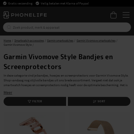
Gratis verzending
Veilig betalen met Klarna of Paypal
Home
Smartwatch-accessoires
Garmin smartwatches
Garmin Vivomove smartwatches
Garmin Vivomove Style
Garmin Vivomove Style Bandjes en
Screenprotectors
In deze categorie vind je bandjes, hoesjes en screenprotectors voor Garmin Vivomove Style.
Shop vandaag nog stijlvolle bandjes uit ons brede assortiment. Vergeet niet dat ook je
smartwatch hoesjes en screenprotectors nodig heeft voor de optimale bescherming. Het is
eenvoudig om je accessoires bij ons te shoppen, bovendien leveren we snel en zonder
Meer
verzendkosten.
FILTER
SORT
Personaliseer je Garmin Vivomove Style met onze
stijlvolle smartwatchbandjes.
Kies uit onze vele bandjes voor Garmin Vivomove Style en vind de juiste maat. Van sportieve
siliconen sportbandjes tot elegante lederen bandjes voor op kantoor, wij hebben voor ieder
wat wils.
Optimale Bescherming: Hoesjes en