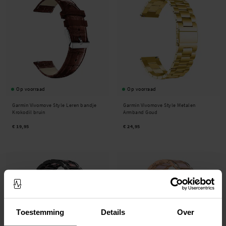
Op voorraad
Op voorraad
Garmin Vivomove Style Leren bandje
Garmin Vivomove Style Metalen
Krokodil bruin
Armband Goud
€ 19,95
€ 24,95
Toestemming
Details
Over