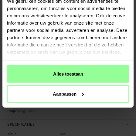
Verstuurd vanuit ons magazijn in Zweden
We gebruiken cookies om content en advertenties te
Veilig betalen met Klarna of Paypal
personaliseren, om functies voor social media te bieden
30 dagen retourrecht
en om ons websiteverkeer te analyseren. Ook delen we
informatie over uw gebruik van onze site met onze
Art number
:
49692
partners voor social media, adverteren en analyse. Deze
-
PRODUCTBESCHRIJVING
partners kunnen deze gegevens combineren met andere
informatie die u aan ze heeft verstrekt of die ze hebben
Flexibel siliconen bandje voor Garmin Vivoactive 5. Deze armband is gemaakt
van duurzaam, slijtvast siliconen zodat het lang mee gaat. De geribbelde
verzameld op basis van uw gebruik van hun services.
structuur van de armband zorgt ervoor dat je pols kan luchten zodat je hem
comfortabel dag en nacht kunt dragen.
Alles toestaan
De lengte van de armband is eenvoudig aan te passen op je pols met behulp
van de magneetsluiting, hierdoor past hij altijd perfect om je pols. Dit
smartwatchbandje wordt compleet met bevestigingsmiddelen geleverd zodat
Aanpassen
je hem makkelijk en snel kunt omwisselen met je huidige bandje.
- Stijlvolle g...
Meer
-
SPECIFICATIES
Kleur
Geel