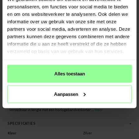
Verstuurd vanuit ons magazijn in Zweden
personaliseren, om functies voor social media te bieden
Veilig betalen met Klarna of Paypal
en om ons websiteverkeer te analyseren. Ook delen we
30 dagen retourrecht
informatie over uw gebruik van onze site met onze
Art number
:
47456
partners voor social media, adverteren en analyse. Deze
-
partners kunnen deze gegevens combineren met andere
PRODUCTBESCHRIJVING
informatie die u aan ze heeft verstrekt of die ze hebben
Armband van titanium voor Garmin Vivoactive 4s. Deze slijtvaste armband
verzameld op basis van uw gebruik van hun services.
tovert je smartwatch direct om tot een echt horloge. Titanium is minder zwaar
dan de gebruikelijke armbanden van roestvrij staal, waardoor dit bandje lichter
rond je pols aanvoelt.
Alles toestaan
Het quick release bevestigingsmechanisme zit vast aan de armband, waardoor
je eenvoudig je huidige bandje kunt vervangen.
Aanpassen
- Vlindersluiting om je smartwatch makkelijk om en af te doen
- Inclusief bevestigingsmechanisme (quick release strap) - snel te bevestigen
- Verstelbaar in lengte met een horlogebandverkorter ...
Meer
-
SPECIFICATIES
Kleur
Zilver