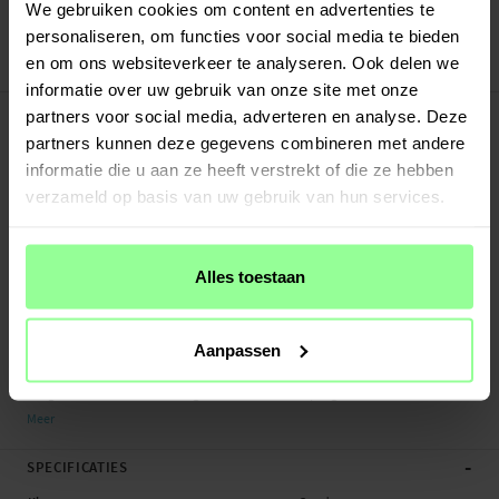
Veilig betalen met Klarna of Paypal
We gebruiken cookies om content en advertenties te
30 dagen retourrecht
personaliseren, om functies voor social media te bieden
en om ons websiteverkeer te analyseren. Ook delen we
Art number
:
54301
informatie over uw gebruik van onze site met onze
-
PRODUCTBESCHRIJVING
partners voor social media, adverteren en analyse. Deze
Milanese bandje voor Garmin Vivoactive 4s. Het bandje is gemaakt van gepolijst
partners kunnen deze gegevens combineren met andere
roestvrij staal en straalt een exclusieve uitstraling en gevoel uit. De magnetische
informatie die u aan ze heeft verstrekt of die ze hebben
sluiting maakt het eenvoudig om de band perfect aan te passen aan je pols en
verzameld op basis van uw gebruik van hun services.
hoe strak je het horloge wilt dragen.
- Slimme magnetische sluiting
Alles toestaan
- Compleet met bevestigingen - eenvoudig te installeren op het horloge
- Verstelbare lengte die past op elke pols
Geschikt voor: Garmin Vivoactive 4s
Aanpassen
Productsoort: Milanees bandje
Lengte: Verstelbaar tussen ongeveer 120 - 215 mm (lengte zonder de smartwa...
Meer
-
SPECIFICATIES