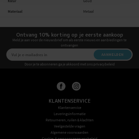
Kleur
Goud
Materiaal
Metaal
Ontvang 10% korting op je eerste aankoop
Meld je aan voor de nieuwsbrief om als eerste nieuws en aanbiedingen te
ontvangen
AANMELDEN
Door je te abonneren ga je akkoord met ons privacybeleid
KLANTENSERVICE
Klantenservice
Leveringsinformatie
Retourneren, ruilen & klachten
Veelgestelde vragen
Algemene voorwaarden
Cookie- & persoonsgegevensbeleid