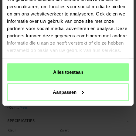
Veilig betalen met Klarna of Paypal
personaliseren, om functies voor social media te bieden
30 dagen retourrecht
en om ons websiteverkeer te analyseren. Ook delen we
Art number
:
71567
informatie over uw gebruik van onze site met onze
partners voor social media, adverteren en analyse. Deze
-
PRODUCTBESCHRIJVING
partners kunnen deze gegevens combineren met andere
Siliconen bandje voor Garmin Venu 4 41mm. Omdat de band volledig van
informatie die u aan ze heeft verstrekt of die ze hebben
siliconen is gemaakt, is hij bestand tegen alle vormen van vocht. Dit maakt hem
verzameld op basis van uw gebruik van hun services.
ideaal voor sportieve en actieve gebruikers of voor wie de smartwatch de hele
dag draagt.
De band wordt geleverd met bevestigingen voor een snelle en eenvoudige
Alles toestaan
installatie op je horloge. Je kunt de lengte eenvoudig aanpassen en de band
vastzetten op de maat die het beste bij je past. Dit zorgt voor optimaal
draagcomfort, zowel tijdens dagelijkse activiteiten als tijdens het sporten.
Aanpassen
- Verstelbare lengte - sluiting met gesp
- Com...
Meer
-
SPECIFICATIES
Kleur
Zwart