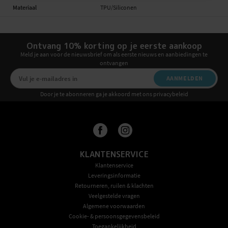
Materiaal
TPU/Siliconen
Ontvang 10% korting op je eerste aankoop
Meld je aan voor de nieuwsbrief om als eerste nieuws en aanbiedingen te
ontvangen
AANMELDEN
Door je te abonneren ga je akkoord met ons privacybeleid
KLANTENSERVICE
Klantenservice
Leveringsinformatie
Retourneren, ruilen & klachten
Veelgestelde vragen
Algemene voorwaarden
Cookie- & persoonsgegevensbeleid
Toegankelijkheid