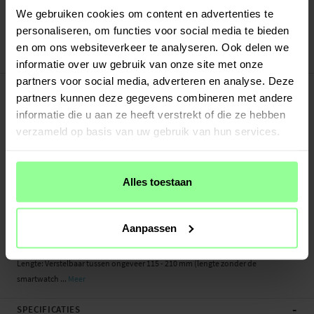
Verstuurd vanuit ons magazijn in Zweden
We gebruiken cookies om content en advertenties te
Veilig betalen met Klarna of Paypal
personaliseren, om functies voor social media te bieden
30 dagen retourrecht
en om ons websiteverkeer te analyseren. Ook delen we
Art number
:
71573
informatie over uw gebruik van onze site met onze
partners voor social media, adverteren en analyse. Deze
-
PRODUCTBESCHRIJVING
partners kunnen deze gegevens combineren met andere
Milanese bandje voor Garmin Venu 4 41mm. Het bandje is gemaakt van
informatie die u aan ze heeft verstrekt of die ze hebben
gepolijst roestvrij staal en straalt een exclusieve uitstraling en gevoel uit. De
verzameld op basis van uw gebruik van hun services.
magnetische sluiting maakt het eenvoudig om de band perfect aan te passen
aan je pols en hoe strak je het horloge wilt dragen.
- Slimme magnetische sluiting
Alles toestaan
- Compleet met bevestigingen - eenvoudig te installeren op het horloge
- Verstelbare lengte die past op elke pols
Aanpassen
Geschikt voor: Garmin Venu 4 41mm
Productsoort: Milanees bandje
Lengte: Verstelbaar tussen ongeveer 115 - 210 mm (lengte zonder de
smartwatch ...
Meer
-
SPECIFICATIES