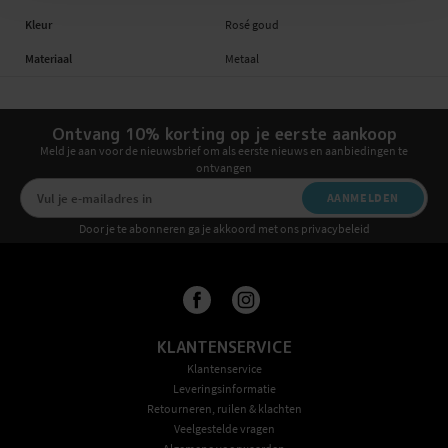
Kleur
Rosé goud
Materiaal
Metaal
Ontvang 10% korting op je eerste aankoop
Meld je aan voor de nieuwsbrief om als eerste nieuws en aanbiedingen te
ontvangen
AANMELDEN
Door je te abonneren ga je akkoord met ons privacybeleid
KLANTENSERVICE
Klantenservice
Leveringsinformatie
Retourneren, ruilen & klachten
Veelgestelde vragen