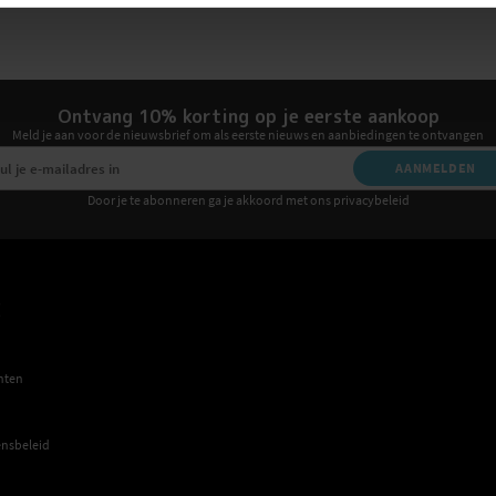
Ontvang 10% korting op je eerste aankoop
Meld je aan voor de nieuwsbrief om als eerste nieuws en aanbiedingen te ontvangen
AANMELDEN
Door je te abonneren ga je akkoord met ons privacybeleid
E
hten
nsbeleid