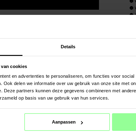
Art number
:
PRODUCT
Screenprot
Details
Geschikt v
Productsoo
 van cookies
Merk: Hat 
ent en advertenties te personaliseren, om functies voor social
Materiaal: 
. Ook delen we informatie over uw gebruik van onze site met on
Kleur: Tra
e. Deze partners kunnen deze gegevens combineren met andere i
Screenprot
erzameld op basis van uw gebruik van hun services.
SPECIFIC
Kleur
Aanpassen
Materiaal