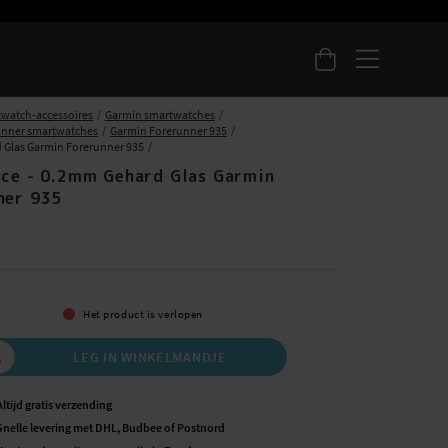
watch-accessoires
Garmin smartwatches
unner smartwatches
Garmin Forerunner 935
Glas Garmin Forerunner 935
nce - 0.2mm Gehard Glas Garmin
ner 935
5
Het product is verlopen
LEG IN WINKELMANDJE
Altijd gratis verzending
Snelle levering met DHL, Budbee of Postnord