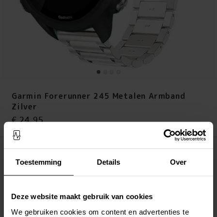
Garmin Forerunner 245 Metalen Armband
Zilver
Prijs
:
€ 24,95
€ 24,95
Op voorraad (meer dan 20 stuks)
Toestemming
Details
Over
LEG IN WINKELMANDJE
Altijd gratis verzending
Deze website maakt gebruik van cookies
Snelle levering met DHL, Budbee of Postnord
We gebruiken cookies om content en advertenties te