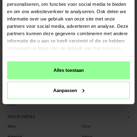
Verstuurd vanuit ons magazijn in Zweden
personaliseren, om functies voor social media te bieden
Veilig betalen met Klarna of Paypal
en om ons websiteverkeer te analyseren. Ook delen we
30 dagen retourrecht
informatie over uw gebruik van onze site met onze
Art number
:
25358
partners voor social media, adverteren en analyse. Deze
partners kunnen deze gegevens combineren met andere
-
PRODUCTBESCHRIJVING
informatie die u aan ze heeft verstrekt of die ze hebben
Bandje van rvs voor Garmin Forerunner 245. Deze armband is zeer duurzaam en
verzameld op basis van uw gebruik van hun services.
geeft je smartwatch de uitstraling van een gewoon horloge. Inclusief
bevestigingsmechanisme zodat je het bandje eenvoudig kunt verwisselen met
je huidige armband.
Alles toestaan
- Discrete sluiting voor eenvouding om- en afdoen
- Compleet met bevestigingsmechanisme - eenvoudig te bevestigen aan je
smartwacht
Aanpassen
- Verstelbaar in lengte - past rond de meeste polsen (
verkorter om schakels t...
Meer
-
SPECIFICATIES
Kleur
Zilver
Materiaal
Metaal