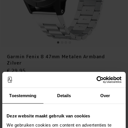
Garmin Fenix 8 47mm Metalen Armband
Zilver
Prijs
:
€ 29,95
€ 29,95
Op voorraad (14 stuks)
Toestemming
Details
Over
LEG IN WINKELMANDJE
Altijd gratis verzending
Deze website maakt gebruik van cookies
Snelle levering met DHL, Budbee of Postnord
We gebruiken cookies om content en advertenties te