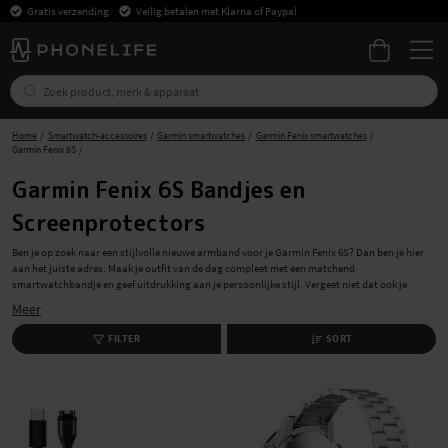
Gratis verzending
Veilig betalen met Klarna of Paypal
Home
Smartwatch-accessoires
Garmin smartwatches
Garmin Fenix smartwatches
Garmin Fenix 6S
Garmin Fenix 6S Bandjes en
Screenprotectors
Ben je op zoek naar een stijlvolle nieuwe armband voor je Garmin Fenix 6S? Dan ben je hier
aan het juiste adres. Maak je outfit van de dag compleet met een matchend
smartwatchbandje en geef uitdrukking aan je persoonlijke stijl. Vergeet niet dat ook je
smartwatch hoesjes en screenprotectors nodig heeft voor de optimale bescherming. Het is
Meer
eenvoudig om je accessoires bij ons te shoppen, bovendien leveren we snel en zonder
verzendkosten.
FILTER
SORT
Smartwatchbandjes van hoge kwaliteit voor
Garmin Fenix 6S
Het juiste bandje voor je Garmin Fenix 6S vind je hier, ruime keuze voor elke gelegenheid - van
stijlvol elegant tot sportief. Of je nu een leren armband wilt voor een klassieke look of een
siliconen armband voor tijdens het sporten, wij hebben Garmin Fenix 6S-armbanden voor je.