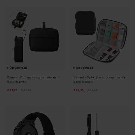
Op voorraad
Op voorraad
Premium Opbergtas voor smartwatch-
Haweel -
Opbergtas voor smartwatch-
bandjes zwart
bandjes zwart
€ 29,95
€ 34,95
€ 12,95
€ 14,95