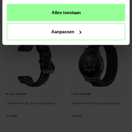
Garmin Fenix 6S Metalen Armband
Garmin Fenix 6S Leren bandje Bruin
Zwart
Alles toestaan
€ 24,95
€ 24,95
Aanpassen
Op voorraad
Op voorraad
Garmin Fenix 6S Leren bandje Zwart
Garmin Fenix 6S Nylon bandje Zwart
€ 29,95
€ 19,95