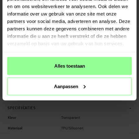
Veilig betalen met Klarna of Paypal
en om ons websiteverkeer te analyseren. Ook delen we
30 dagen retourrecht
informatie over uw gebruik van onze site met onze
Art number
:
28175
partners voor social media, adverteren en analyse. Deze
partners kunnen deze gegevens combineren met andere
-
PRODUCTBESCHRIJVING
informatie die u aan ze heeft verstrekt of die ze hebben
Hoesje voor Garmin Fenix 6.
verzameld op basis van uw gebruik van hun services.
Geschikt voor:
- Garmin Fenix 6
Alles toestaan
Productsoort: Hoesje
Materiaal: Siliconen/TPU
Kleur: Transparant
Aanpassen
Hoesje, Smartwatch
-
SPECIFICATIES
Kleur
Transparant
Materiaal
TPU/Siliconen