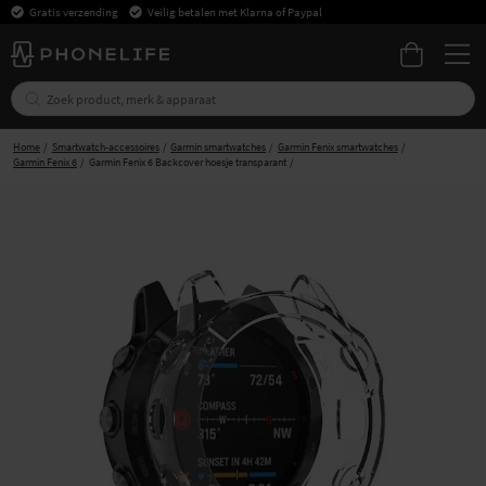
Gratis verzending
Veilig betalen met Klarna of Paypal
Home
Smartwatch-accessoires
Garmin smartwatches
Garmin Fenix smartwatches
Garmin Fenix 6
Garmin Fenix 6 Backcover hoesje transparant