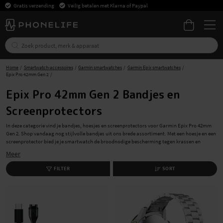
Gratis verzending
Veilig betalen met Klarna of Paypal
Home
Smartwatch-accessoires
Garmin smartwatches
Garmin Epix smartwatches
Epix Pro 42mm Gen 2
Epix Pro 42mm Gen 2 Bandjes en
Screenprotectors
In deze categorie vind je bandjes, hoesjes en screenprotectors voor Garmin Epix Pro 42mm
Gen 2. Shop vandaag nog stijlvolle bandjes uit ons brede assortiment. Met een hoesje en een
screenprotector bied je je smartwatch de broodnodige bescherming tegen krassen en
beschadigingen. Het is eenvoudig om je accessoires bij ons te shoppen, bovendien leveren
Meer
we snel en zonder verzendkosten.
FILTER
SORT
Stijlvolle bandjes voor Garmin Epix Pro 42mm Gen
2
Ontdek ons brede assortiment aan armbanden voor Garmin Epix Pro 42mm Gen 2, geschikt
voor elke gelegenheid. Of je nu een leren armband wilt voor een klassieke look of een
siliconen armband voor tijdens het sporten, wij hebben Garmin Epix Pro 42mm Gen 2-
armbanden voor je.