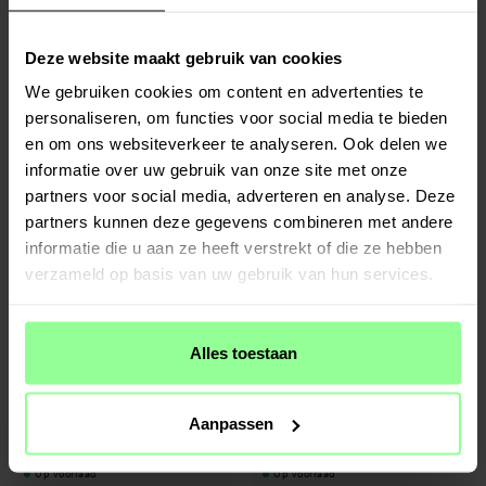
Deze website maakt gebruik van cookies
We gebruiken cookies om content en advertenties te
personaliseren, om functies voor social media te bieden
Op voorraad
Op voorraad
en om ons websiteverkeer te analyseren. Ook delen we
Schroevendraaier + Sprints Garmin Epix
Garmin Epix Pro 42mm Gen 2 Elastisch
Pro 42mm Gen 2
Nylon bandje, Zwart
informatie over uw gebruik van onze site met onze
partners voor social media, adverteren en analyse. Deze
€ 7,95
€ 14,95
partners kunnen deze gegevens combineren met andere
informatie die u aan ze heeft verstrekt of die ze hebben
verzameld op basis van uw gebruik van hun services.
Alles toestaan
Aanpassen
Op voorraad
Op voorraad