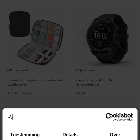
Op voorraad
Op voorraad
Haweel -
Opbergtas voor smartwatch-
Garmin Epix Pro 42mm Gen 2
bandjes zwart
Screenprotector
€ 12,95
€ 14,95
€ 7,95
Toestemming
Details
Over