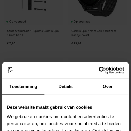
Op voorraad
Op voorraad
Schroevendraaier + Sprints Garmin Epix
Garmin Epix 47mm Gen 2 Milanese
47mm Gen 2
bandje Zwart
€ 7,95
€ 23,95
Toestemming
Details
Over
Deze website maakt gebruik van cookies
We gebruiken cookies om content en advertenties te
Op voorraad
Op voorraad
personaliseren, om functies voor social media te bieden
Garmin Epix 47mm Gen 2 Milanese
Garmin Epix 47mm Gen 2
en om ons websiteverkeer te analyseren. Ook delen we