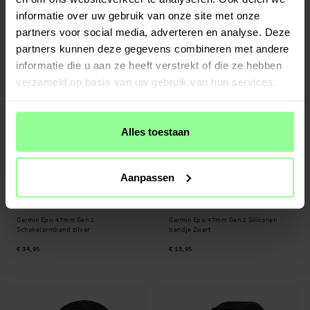
bandje Zilver
Schakelarmband zwart
informatie over uw gebruik van onze site met onze
€ 23,95
€ 34,95
partners voor social media, adverteren en analyse. Deze
partners kunnen deze gegevens combineren met andere
informatie die u aan ze heeft verstrekt of die ze hebben
verzameld op basis van uw gebruik van hun services.
Alles toestaan
Aanpassen
Op voorraad
Op voorraad
Garmin Epix 47mm Gen 2
Garmin Epix 47mm Gen 2 Siliconen
Schakelarmband zilver
bandje Zwart
€ 34,95
€ 13,95