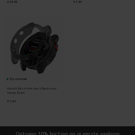
€ 29,95
€ 7,95
Op voorraad
Garmin Epix 47mm Gen 2 Backcover
hoesje Zwart
€ 7,95
Ontvang 10% korting op je eerste aankoop