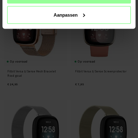
Aanpassen
Op voorraad
Op voorraad
Fitbit Versa 3/Sense Mesh Bracelet
Fitbit Versa 3/Sense Screenprotector
Rosé goud
€ 24,95
€ 7,95