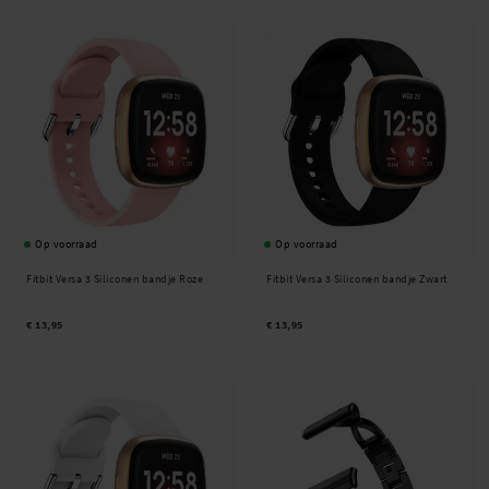
Op voorraad
Op voorraad
Fitbit Versa 3 Siliconen bandje Roze
Fitbit Versa 3 Siliconen bandje Zwart
€ 13,95
€ 13,95