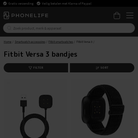
Gratis verzending
Veilig betalen met Klarna of Paypal
Home
Smartwatch-accessoires
Fitbit smartwatches
Fitbit Versa 3
Fitbit Versa 3 bandjes
FILTER
SORT