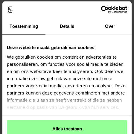
Fitbit Versa 3/Sense Crystal Bracelet
Fitbit Versa 3/Sense Crystal Bracelet
Zilver
Rosé goud
€ 29,95
€ 29,95
Toestemming
Details
Over
Deze website maakt gebruik van cookies
We gebruiken cookies om content en advertenties te
personaliseren, om functies voor social media te bieden
en om ons websiteverkeer te analyseren. Ook delen we
informatie over uw gebruik van onze site met onze
partners voor social media, adverteren en analyse. Deze
partners kunnen deze gegevens combineren met andere
Op voorraad
Op voorraad
informatie die u aan ze heeft verstrekt of die ze hebben
Fitbit Versa 3/Sense Metalen Armband
Fitbit Versa 3/Sense Milanese bandje
verzameld op basis van uw gebruik van hun services.
Rosé goud
Rosé goud
€ 24,95
€ 19,95
Alles toestaan