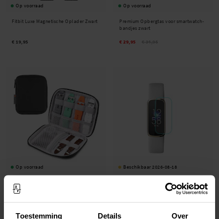
Op voorraad
Op voorraad
Fitbit Luxe Magnetische Oplader Zwart
Premium Opbergtas voor smartwatch-
bandjes zwart
€ 19,95
€ 29,95
€ 34,95
Op voorraad
Beschikbaar 2026-08-18
Haweel -
Opbergtas voor smartwatch-
Fitbit Luxe Screenprotector
bandjes zwart
€ 12,95
€ 14,95
€ 7,95
Toestemming
Details
Over