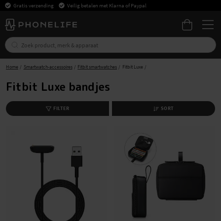
Gratis verzending
Veilig betalen met Klarna of Paypal
Home
Smartwatch-accessoires
Fitbit smartwatches
Fitbit Luxe
Fitbit Luxe bandjes
FILTER
SORT