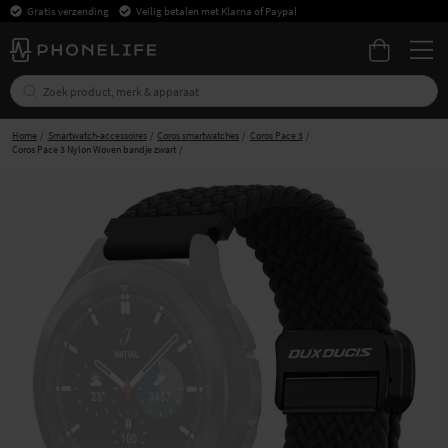
Gratis verzending
Veilig betalen met Klarna of Paypal
Home
Smartwatch-accessoires
Coros smartwatches
Coros Pace 3
Coros Pace 3 Nylon Woven bandje zwart