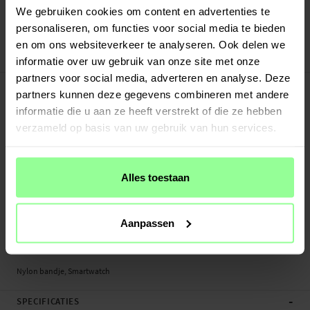
Verstuurd vanuit ons magazijn in Zweden
We gebruiken cookies om content en advertenties te
Veilig betalen met Klarna of Paypal
personaliseren, om functies voor social media te bieden
30 dagen retourrecht
en om ons websiteverkeer te analyseren. Ook delen we
Dux Ducis
Art number
:
50618
informatie over uw gebruik van onze site met onze
partners voor social media, adverteren en analyse. Deze
-
PRODUCTBESCHRIJVING
partners kunnen deze gegevens combineren met andere
Nylon bandje voor Coros Pace 3.
informatie die u aan ze heeft verstrekt of die ze hebben
verzameld op basis van uw gebruik van hun services.
Geschikt voor:
- Coros Pace 3
Productsoort: Nylon bandje
Alles toestaan
Merk: Dux Ducis
Lengte: Verstelbaar tussen ongeveer 115 - 205mm (lengte zonder de
smartwatch zelf)
Aanpassen
Breedte bandje: 20mm
Materiaal: Textiel
Nylon bandje, Smartwatch
-
SPECIFICATIES