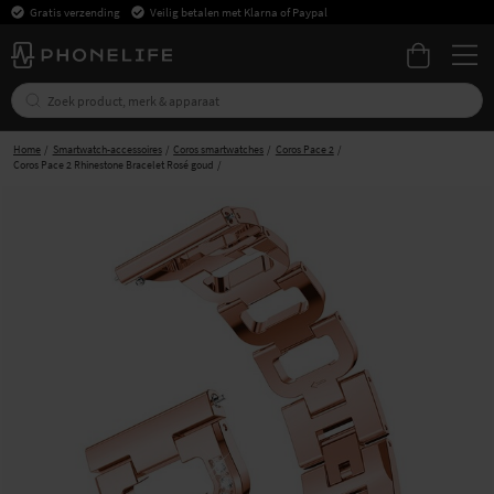
Gratis verzending
Veilig betalen met Klarna of Paypal
Home
Smartwatch-accessoires
Coros smartwatches
Coros Pace 2
Coros Pace 2 Rhinestone Bracelet Rosé goud