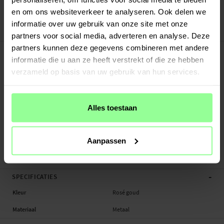
Veilig betalen met Klarna of Paypal
en om ons websiteverkeer te analyseren. Ook delen we
30 dagen retourrecht
informatie over uw gebruik van onze site met onze
Art number
:
48289
partners voor social media, adverteren en analyse. Deze
-
partners kunnen deze gegevens combineren met andere
PRODUCTBESCHRIJVING
informatie die u aan ze heeft verstrekt of die ze hebben
Diamanten armband voor Coros Pace 2. De armband heeft een luxe uitstraling
verzameld op basis van uw gebruik van hun services.
en is gemaakt van gepolijst roestvrij staal.
- Luxe metalen armband met decoratieve steentjes
- Verstelbaar in lengte - verwijder een of meerdere middenstukjes om de
Alles toestaan
armband eenvoudig korter te maken. Moet de armband nog verder worden
ingekort?
Bekijk hier ons gereedschap om armbanden in te korten
- Wordt geleverd met bevestigingspinnen - eenvoudige installatie op je horloge
Aanpassen
Geschikt...
Meer
-
SPECIFICATIES
Kleur
Rosé goud
Materiaal
Metaal