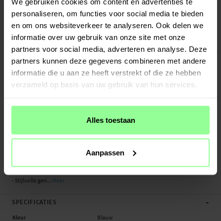
Verstuurd vanuit ons magazijn in Zweden
We gebruiken cookies om content en advertenties te
Veilig betalen met Klarna of Paypal
personaliseren, om functies voor social media te bieden
30 dagen retourrecht
en om ons websiteverkeer te analyseren. Ook delen we
informatie over uw gebruik van onze site met onze
Art number
:
49846
partners voor social media, adverteren en analyse. Deze
-
PRODUCTBESCHRIJVING
partners kunnen deze gegevens combineren met andere
informatie die u aan ze heeft verstrekt of die ze hebben
Flexibel siliconen bandje voor Coros Apex 2 Pro. Deze armband is gemaakt van
duurzaam, slijtvast siliconen zodat het lang mee gaat. De geribbelde structuur
verzameld op basis van uw gebruik van hun services.
van de armband zorgt ervoor dat je pols kan luchten zodat je hem comfortabel
dag en nacht kunt dragen.
Alles toestaan
De lengte van de armband is eenvoudig aan te passen op je pols met behulp
van de magneetsluiting, hierdoor past hij altijd perfect om je pols. Dit
smartwatchbandje wordt compleet met bevestigingsmiddelen geleverd zodat
Aanpassen
je hem makkelijk en snel kunt omwisselen met je huidige bandje.
- Stijlvolle geri...
Meer
-
SPECIFICATIES
Kleur
Blauw