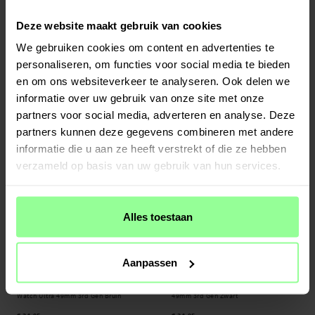
Deze website maakt gebruik van cookies
Op voorraad
Op voorraad
We gebruiken cookies om content en advertenties te
Nomad -
Stratos Band Apple Watch
Dux Ducis -
Leren Horlogeband Apple
personaliseren, om functies voor social media te bieden
Ultra 49mm 3rd Gen Black Titanium -
Watch Ultra 49mm 3rd Gen Zwart
Ultra Orange
en om ons websiteverkeer te analyseren. Ook delen we
€ 199,95
€ 34,95
informatie over uw gebruik van onze site met onze
partners voor social media, adverteren en analyse. Deze
partners kunnen deze gegevens combineren met andere
informatie die u aan ze heeft verstrekt of die ze hebben
verzameld op basis van uw gebruik van hun services.
Alles toestaan
Aanpassen
Op voorraad
Op voorraad
Dux Ducis -
Leren Horlogeband Apple
Spigen -
WBF1 Band Apple Watch Ultra
Watch Ultra 49mm 3rd Gen Bruin
49mm 3rd Gen Zwart