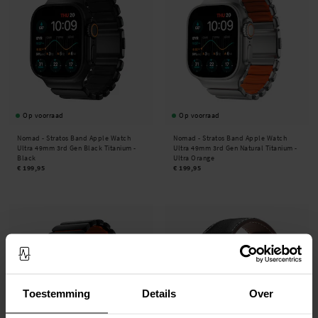
Op voorraad
Op voorraad
Nomad -
Stratos Band Apple Watch
Nomad -
Stratos Band Apple Watch
Ultra 49mm 3rd Gen Black Titanium -
Ultra 49mm 3rd Gen Natural Titanium -
Black
Ultra Orange
€ 199,95
€ 199,95
Toestemming
Details
Over