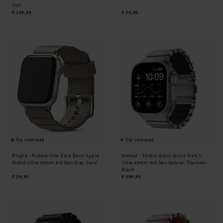
Volt
€ 199,95
€ 24,95
Op voorraad
Op voorraad
Ringke -
Rubber One Bold Band Apple
Nomad -
Stratos Band Apple Watch
Watch Ultra 49mm 3rd Gen Gray Sand
Ultra 49mm 3rd Gen Natural Titanium -
Black
€ 24,95
€ 199,95