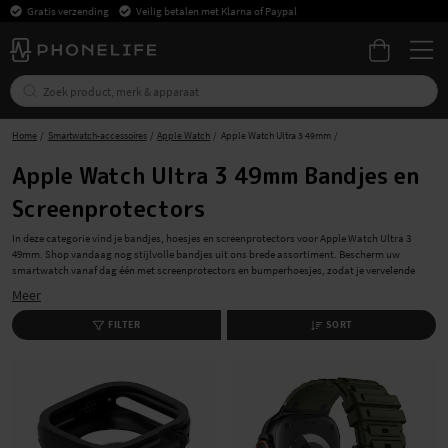
Gratis verzending
Veilig betalen met Klarna of Paypal
Home
Smartwatch-accessoires
Apple Watch
Apple Watch Ultra 3 49mm
Apple Watch Ultra 3 49mm Bandjes en
Screenprotectors
In deze categorie vind je bandjes, hoesjes en screenprotectors voor Apple Watch Ultra 3
49mm. Shop vandaag nog stijlvolle bandjes uit ons brede assortiment. Bescherm uw
smartwatch vanaf dag één met screenprotectors en bumperhoesjes, zodat je vervelende
krassen en andere beschadigingen aan je watch voorkomt. Je koopt je accessoires snel,
Meer
soepel en met gratis verzending bij PhoneLife.
FILTER
SORT
Stijlvolle bandjes voor Apple Watch Ultra 3 49mm
Het juiste bandje voor je Apple Watch Ultra 3 49mm vind je hier, ruime keuze voor elke
gelegenheid - van stijlvol elegant tot sportief. Van sportieve siliconen sportbandjes tot
elegante lederen bandjes voor op kantoor, wij hebben voor ieder wat wils.
Jouw Gids voor Hoesjes en Screenprotectors voor
Apple Watch Ultra 3 49mm