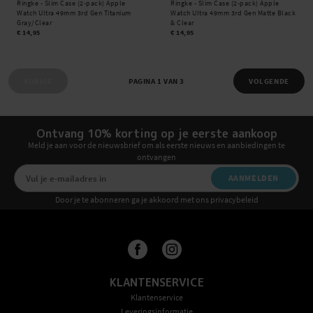
Ringke -
Slim Case (2-pack) Apple
Ringke -
Slim Case (2-pack) Apple
Watch Ultra 49mm 3rd Gen Titanium
Watch Ultra 49mm 3rd Gen Matte Black
Gray/Clear
& Clear
€ 14,95
€ 14,95
VORIGE
PAGINA 1 VAN 3
VOLGENDE
Ontvang 10% korting op je eerste aankoop
Meld je aan voor de nieuwsbrief om als eerste nieuws en aanbiedingen te
ontvangen
AANMELDEN
Door je te abonneren ga je akkoord met ons privacybeleid
KLANTENSERVICE
Klantenservice
Leveringsinformatie