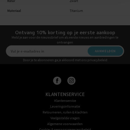
Kleur
Zwart
Materiaal
Titanium
Ontvang 10% korting op je eerste aankoop
Meld je aan voor de nieuwsbrief om als eerste nieuws en aanbiedingen te
ontvangen
AANMELDEN
Door je te abonneren ga je akkoord met ons privacybeleid
KLANTENSERVICE
Klantenservice
Leveringsinformatie
Retourneren, ruilen & klachten
Veelgestelde vragen
Algemene voorwaarden
Cookie- & persoonsgegevensbeleid