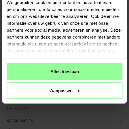
Verstuurd vanuit ons magazijn in Zweden
We gebruiken cookies om content en advertenties te
Veilig betalen met Klarna of Paypal
personaliseren, om functies voor social media te bieden
30 dagen retourrecht
en om ons websiteverkeer te analyseren. Ook delen we
informatie over uw gebruik van onze site met onze
Ringke
Art number
:
67688
partners voor social media, adverteren en analyse. Deze
-
PRODUCTBESCHRIJVING
partners kunnen deze gegevens combineren met andere
Exclusieve titanium armband van Ringke voor Apple Watch SE 44mm. Het
informatie die u aan ze heeft verstrekt of die ze hebben
titanium materiaal maakt de armband extreem duurzaam en lichter dan een
verzameld op basis van uw gebruik van hun services.
traditioneel roestvrijstalen bandje. Het is ontworpen om je smartwatch een
robuuste en elegante uitstraling te geven.
Alles toestaan
De armband opent soepel met een vlindersluiting en de lengte is eenvoudig
aan te passen met de meegeleverde schakelverwijderaar. Je bevestigt de
armband aan je horloge zonder gereedschap te hoeven gebruiken.
Aanpassen
- Naadloze titanium armband van Ringke
- Gemaakt van lichtgewicht titanium van topkwaliteit
- Perfect ...
Meer
-
SPECIFICATIES