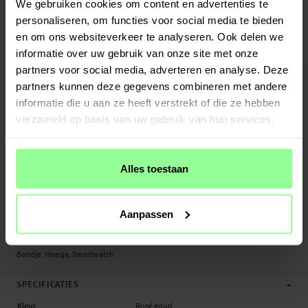
Verstuurd vanuit ons magazijn in Zweden
We gebruiken cookies om content en advertenties te
Veilig betalen met Klarna of Paypal
personaliseren, om functies voor social media te bieden
30 dagen retourrecht
en om ons websiteverkeer te analyseren. Ook delen we
informatie over uw gebruik van onze site met onze
Art number
:
52258
partners voor social media, adverteren en analyse. Deze
-
PRODUCTBESCHRIJVING
partners kunnen deze gegevens combineren met andere
Bandje en hoesje voor Apple Watch 44mm.
informatie die u aan ze heeft verstrekt of die ze hebben
verzameld op basis van uw gebruik van hun services.
Geschikt voor:
- Apple Watch 44mm Series 4 A1978 / A1976 / A2008
- Apple Watch 44mm Series 5 A2093 / A2095 / A2157
Alles toestaan
- Apple Watch 44mm Series 6 A2292 / A2294 / A2376
Productsoort: Hoesje, Bandje
Lengte: Verstelbaar tussen ongeveer 205-265mm (inclusief de smartwatch)
Aanpassen
Materiaal: TPU, Metaal
Bandje, Hoesje, Smartwatch
-
SPECIFICATIES
Kleur
Rosé goud