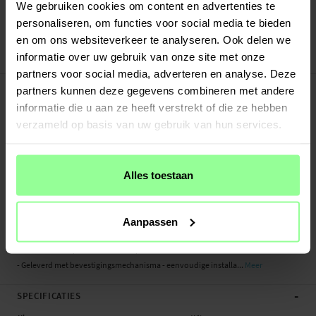
Verstuurd vanuit ons magazijn in Zweden
We gebruiken cookies om content en advertenties te
Veilig betalen met Klarna of Paypal
personaliseren, om functies voor social media te bieden
30 dagen retourrecht
en om ons websiteverkeer te analyseren. Ook delen we
informatie over uw gebruik van onze site met onze
Art number
:
70709
partners voor social media, adverteren en analyse. Deze
-
PRODUCTBESCHRIJVING
partners kunnen deze gegevens combineren met andere
Elegant en stijlvol armbandje met patroontje voor de Apple Watch Series 11
informatie die u aan ze heeft verstrekt of die ze hebben
42mm. Dankzij de flexibiliteit vormt het zich naar je pols, wat zorgt voor een
verzameld op basis van uw gebruik van hun services.
perfecte pasvorm en maximaal comfort.
Gemaakt van waterbestendig materiaal zodat het smartwatchbandje
comfortabel te dragen is onder alle weersomstandigheden.
Alles toestaan
Het armbandje wordt geleverd met bevestigingmechanisme voor een
eenvoudige en snelle installatie aan je Apple Watch.
Aanpassen
- Elastisch armbandje met mooi design
- Comfortabele pasvorm rond de pols
- Geleverd met bevestigingsmechanisma - eenvoudige installa...
Meer
-
SPECIFICATIES