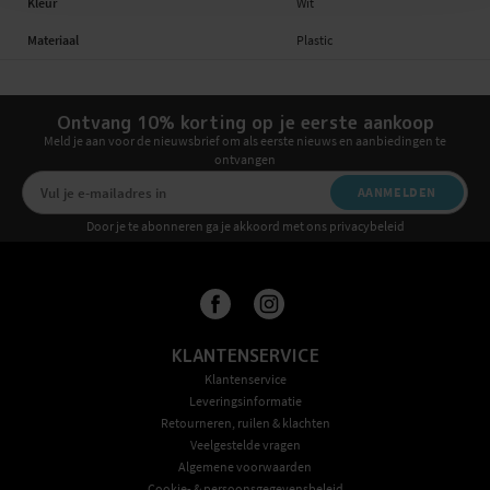
Kleur
Wit
Materiaal
Plastic
Ontvang 10% korting op je eerste aankoop
Meld je aan voor de nieuwsbrief om als eerste nieuws en aanbiedingen te
ontvangen
AANMELDEN
Door je te abonneren ga je akkoord met ons privacybeleid
KLANTENSERVICE
Klantenservice
Leveringsinformatie
Retourneren, ruilen & klachten
Veelgestelde vragen
Algemene voorwaarden
Cookie- & persoonsgegevensbeleid