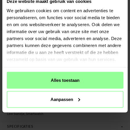
Verstuurd vanuit ons magazijn in Zweden
Deze website maakt gebruik van cookies
Veilig betalen met Klarna of Paypal
We gebruiken cookies om content en advertenties te
30 dagen retourrecht
personaliseren, om functies voor social media te bieden
Dux Ducis
en om ons websiteverkeer te analyseren. Ook delen we
Art number
:
24508
informatie over uw gebruik van onze site met onze
-
PRODUCTBESCHRIJVING
partners voor social media, adverteren en analyse. Deze
Leer bandje voor Apple Watch 41mm Series 8.
partners kunnen deze gegevens combineren met andere
informatie die u aan ze heeft verstrekt of die ze hebben
Geschikt voor:
verzameld op basis van uw gebruik van hun services.
- Apple Watch 41mm Series 8 A2770 / A2772 / A2773 / A2857
Productsoort: Leer bandje
Lengte: Verstelbaar tussen ongeveer 118-178 mm (lengte zonder de smartwatch
Alles toestaan
zelf)
Merk: Dux Ducis
Materiaal: Leer
Aanpassen
Kleur: Bruin
Leer bandje, Smartwatch
-
SPECIFICATIES