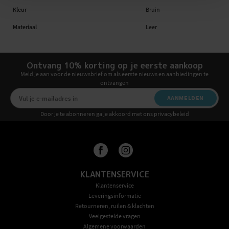
Kleur
Bruin
Materiaal
Leer
Ontvang 10% korting op je eerste aankoop
Meld je aan voor de nieuwsbrief om als eerste nieuws en aanbiedingen te
ontvangen
AANMELDEN
Door je te abonneren ga je akkoord met ons privacybeleid
KLANTENSERVICE
Klantenservice
Leveringsinformatie
Retourneren, ruilen & klachten
Veelgestelde vragen
Algemene voorwaarden