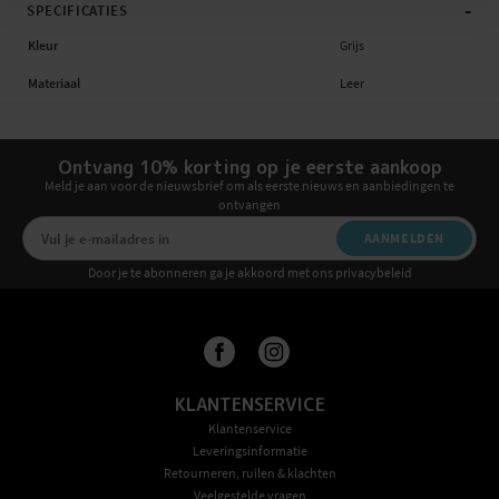
-
SPECIFICATIES
Kleur
Grijs
Materiaal
Leer
Ontvang 10% korting op je eerste aankoop
Meld je aan voor de nieuwsbrief om als eerste nieuws en aanbiedingen te
ontvangen
AANMELDEN
Door je te abonneren ga je akkoord met ons privacybeleid
KLANTENSERVICE
Klantenservice
Leveringsinformatie
Retourneren, ruilen & klachten
Veelgestelde vragen