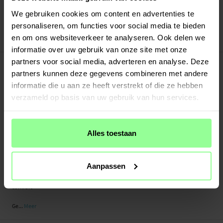
Verstuurd vanuit ons magazijn in Zweden
Veilig betalen met Klarna of Paypal
We gebruiken cookies om content en advertenties te
30 dagen retourrecht
personaliseren, om functies voor social media te bieden
en om ons websiteverkeer te analyseren. Ook delen we
Art number
:
28024
informatie over uw gebruik van onze site met onze
-
PRODUCTBESCHRIJVING
partners voor social media, adverteren en analyse. Deze
partners kunnen deze gegevens combineren met andere
Smalle horlogeband van echt leer voor [KOMPATIBILITEIT] Watch Series 8 41mm.
Dankzij het stijlvolle en eenvoudige ontwerp zit de band perfect om de pols.
informatie die u aan ze heeft verstrekt of die ze hebben
Door het smalle formaat is hij bijzonder geschikt voor smallere polsen.
verzameld op basis van uw gebruik van hun services.
De band wordt compleet geleverd met bevestigingen, zodat je hem snel en
eenvoudig aan je horloge kunt bevestigen.
Alles toestaan
- Verstelbaar met een magnetische sluiting - past perfect om je pols
- Compleet met quick-release bevestigingen - eenvoudig te monteren op je
horloge
Aanpassen
- Gemaakt van hoogwaardig echt leer met een zachte binnenkant voor extra
comfort
Ge...
Meer