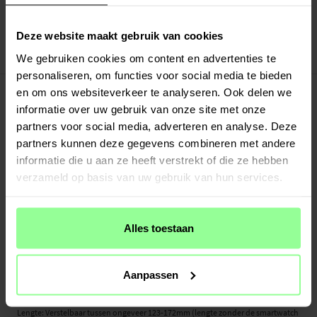
Verstuurd vanuit ons magazijn in Zweden
Veilig betalen met Klarna of Paypal
30 dagen retourrecht
Deze website maakt gebruik van cookies
We gebruiken cookies om content en advertenties te
Art number
:
49862
personaliseren, om functies voor social media te bieden
-
PRODUCTBESCHRIJVING
en om ons websiteverkeer te analyseren. Ook delen we
Siliconen bandje voor Apple Watch 38mm, 40mm en 41mm.
informatie over uw gebruik van onze site met onze
partners voor social media, adverteren en analyse. Deze
Geschikt voor:
partners kunnen deze gegevens combineren met andere
- Apple Watch Series 1 38mm
informatie die u aan ze heeft verstrekt of die ze hebben
- Apple Watch Series 2 38mm
verzameld op basis van uw gebruik van hun services.
- Apple Watch Series 3 38mm
- Apple Watch Series 4 40mm
- Apple Watch Series 5 40mm
- Apple Watch Series 6 40mm
Alles toestaan
- Apple Watch SE 40mm
- Apple Watch Series 7 41mm
- Apple Watch Series 8 41mm
Aanpassen
Productsoort: Siliconen bandje
Lengte: Verstelbaar tussen ongeveer 123-172mm (lengte zonder de smartwatch