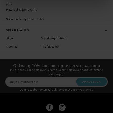
zelf)
Materiaal: Siliconen/TPU
Siliconen bandje, Smartwatch
-
SPECIFICATIES
Kleur
Veelkleurig/patroon
Materiaal
TPU/Siliconen
Ontvang 10% korting op je eerste aankoop
Meld je aan voor de nieuwsbrief om als eerste nieuws en aanbiedingen te
ontvangen
AANMELDEN
Door je te abonneren ga je akkoord met ons privacybeleid