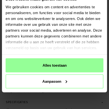
Verstuurd vanuit ons magazijn in Zweden
Veilig betalen met Klarna of Paypal
We gebruiken cookies om content en advertenties te
30 dagen retourrecht
personaliseren, om functies voor social media te bieden
en om ons websiteverkeer te analyseren. Ook delen we
Art number
:
28378
informatie over uw gebruik van onze site met onze
-
PRODUCTBESCHRIJVING
partners voor social media, adverteren en analyse. Deze
Milanese bandje voor Apple Watch Series 8 41mm. Het bandje is gemaakt van
partners kunnen deze gegevens combineren met andere
gepolijst roestvrij staal en straalt een exclusieve uitstraling en gevoel uit. De
informatie die u aan ze heeft verstrekt of die ze hebben
magnetische sluiting maakt het eenvoudig om de band perfect aan te passen
verzameld op basis van uw gebruik van hun services.
aan je pols en hoe strak je het horloge wilt dragen.
- Slimme magnetische sluiting
Alles toestaan
- Compleet met bevestigingen - eenvoudig te installeren op het horloge
- Verstelbare lengte die past op elke pols
Geschikt voor: Apple Watch Series 8 41mm A2770 / A2772 / A2773 / A2857
Aanpassen
Productsoort: Milanees bandje
Lengte: Verstelbaar tussen ongeveer...
Meer
-
SPECIFICATIES