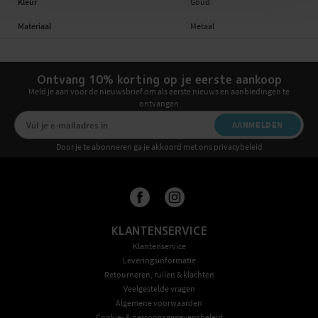
Kleur
Goud
Materiaal
Metaal
Ontvang 10% korting op je eerste aankoop
Meld je aan voor de nieuwsbrief om als eerste nieuws en aanbiedingen te
ontvangen
AANMELDEN
Door je te abonneren ga je akkoord met ons privacybeleid
KLANTENSERVICE
Klantenservice
Leveringsinformatie
Retourneren, ruilen & klachten
Veelgestelde vragen
Algemene voorwaarden
Cookie- & persoonsgegevensbeleid