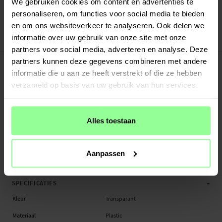
Verstuurd vanuit ons magazijn in Zweden
We gebruiken cookies om content en advertenties te
Veilig betalen met Klarna of Paypal
personaliseren, om functies voor social media te bieden
30 dagen retourrecht
en om ons websiteverkeer te analyseren. Ook delen we
informatie over uw gebruik van onze site met onze
Art number
:
52123
partners voor social media, adverteren en analyse. Deze
-
PRODUCTBESCHRIJVING
partners kunnen deze gegevens combineren met andere
informatie die u aan ze heeft verstrekt of die ze hebben
Hoesje voor Apple Watch 41mm Series 7.
verzameld op basis van uw gebruik van hun services.
Geschikt voor:
- Apple Watch 41mm Series 7 A2473 / A2475 / A2476
Alles toestaan
Productsoort: Hoesje
Materiaal: Plastic
Kleur: Transparant
Aanpassen
Hoesje, Smartwatch
-
SPECIFICATIES
Kleur
Transparant
Materiaal
Plastic