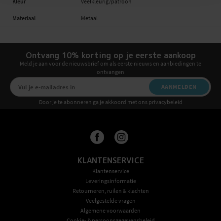
Kleur
Veelkleurig/patroon
Materiaal
Metaal
Ontvang 10% korting op je eerste aankoop
Meld je aan voor de nieuwsbrief om als eerste nieuws en aanbiedingen te
ontvangen
AANMELDEN
Door je te abonneren ga je akkoord met ons privacybeleid
KLANTENSERVICE
Klantenservice
Leveringsinformatie
Retourneren, ruilen & klachten
Veelgestelde vragen
Algemene voorwaarden
Cookie- & persoonsgegevensbeleid