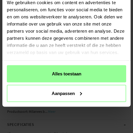
Verstuurd vanuit ons magazijn in Zweden
We gebruiken cookies om content en advertenties te
Veilig betalen met Klarna of Paypal
personaliseren, om functies voor social media te bieden
30 dagen retourrecht
en om ons websiteverkeer te analyseren. Ook delen we
informatie over uw gebruik van onze site met onze
Art number
:
51722
partners voor social media, adverteren en analyse. Deze
-
PRODUCTBESCHRIJVING
partners kunnen deze gegevens combineren met andere
Milanese bandje voor Apple Watch Series 4-6 40mm. Het bandje is gemaakt van
informatie die u aan ze heeft verstrekt of die ze hebben
gepolijst roestvrij staal en straalt een exclusieve uitstraling en gevoel uit. De
verzameld op basis van uw gebruik van hun services.
magnetische sluiting maakt het eenvoudig om de band perfect aan te passen
aan je pols en hoe strak je het horloge wilt dragen.
Alles toestaan
- Slimme magnetische sluiting
- Compleet met bevestigingen - eenvoudig te installeren op het horloge
- Verstelbare lengte die past op elke pols
Aanpassen
Geschikt voor: Apple Watch Series 4-6 40mm A1977 / A1975 / A2007 / A2092 /
A2094 / A2156 / A2291 / A2293 / A2375
Productsoort: Milanees b...
Meer
-
SPECIFICATIES