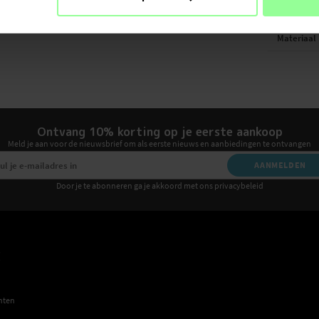
Kleur
Materiaal
Ontvang 10% korting op je eerste aankoop
Meld je aan voor de nieuwsbrief om als eerste nieuws en aanbiedingen te ontvangen
AANMELDEN
Door je te abonneren ga je akkoord met ons privacybeleid
E
hten