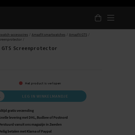
watch-accessoires
Amazfit smartwatches
Amazfit GTS
creenprotector
 GTS Screenprotector
Het product is verlopen
LEG IN WINKELMANDJE
Altijd gratis verzending
Snelle levering met DHL, Budbee of Postnord
Verstuurd vanuit ons magazijn in Zweden
Veilig betalen met Klarna of Paypal