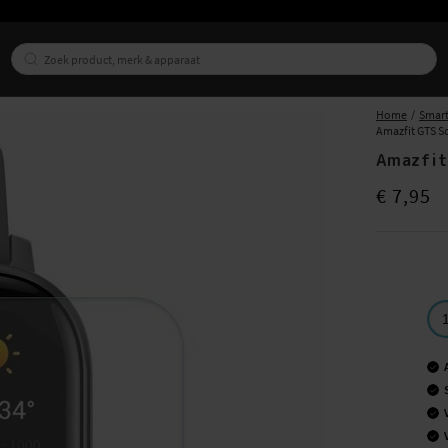
Home
Smart
Amazfit GTS S
Amazfit
Prijs
:
€ 7,95
€ 7,95