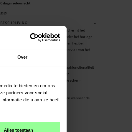
30 dagen retourrecht
26315
-
BESCHRIJVING
ector beschermfolie voor Amazfit GTS. Beschermt het
ectief tegen krassen en beschadigingen zonder het horloge
 te maken. De schermbeschermer is zacht en flexibel,
eze perfect aansluit op het afgeronde oppervlak van het
Over
eschermer heeft geen invloed op de aanraakfunctionaliteit
gheid van het scherm. Dankzij de eenvoudige
pplicatie kun je de beschermer perfect op je scherm
 media te bieden en om ons
ze partners voor social
te verwijderen zonder sporen achter te laten wanneer de
nformatie die u aan ze heeft
niet langer nodig is.
r:...
Meer
-
ATIES
Alles toestaan