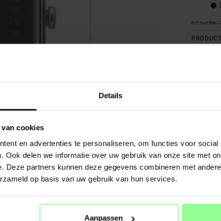
Art number
:
PRODUCT
Screenprot
scherm eff
omvangrijk
waardoor d
scherm.
Details
De schermb
of gevoeli
 van cookies
tweestapsa
ent en advertenties te personaliseren, om functies voor social
plaatsen.
. Ook delen we informatie over uw gebruik van onze site met on
Eenvoudig 
e. Deze partners kunnen deze gegevens combineren met andere i
beschermer 
erzameld op basis van uw gebruik van hun services.
Geschikt voo
SPECIFIC
Aanpassen