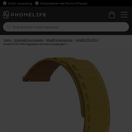
Gratis verzending
Veilig betalen met Klarna of Paypal
Home
Smartwatch-accessoires
Amazfit smartwatches
Amazfit GTS 4 Mini
Amazfit GTS 4 Mini Magnetisch siliconen bandje geel