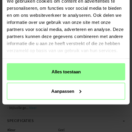
Verstuurd vanuit ons magazijn in Zweden
We gebruiken cookies om content en advertenties te
Veilig betalen met Klarna of Paypal
personaliseren, om functies voor social media te bieden
30 dagen retourrecht
en om ons websiteverkeer te analyseren. Ook delen we
informatie over uw gebruik van onze site met onze
Art number
:
49748
partners voor social media, adverteren en analyse. Deze
-
PRODUCTBESCHRIJVING
partners kunnen deze gegevens combineren met andere
informatie die u aan ze heeft verstrekt of die ze hebben
Flexibel siliconen bandje voor Amazfit GTS 4 Mini. Deze armband is gemaakt van
duurzaam, slijtvast siliconen zodat het lang mee gaat. De geribbelde structuur
verzameld op basis van uw gebruik van hun services.
van de armband zorgt ervoor dat je pols kan luchten zodat je hem comfortabel
dag en nacht kunt dragen.
Alles toestaan
De lengte van de armband is eenvoudig aan te passen op je pols met behulp
van de magneetsluiting, hierdoor past hij altijd perfect om je pols. Dit
smartwatchbandje wordt compleet met bevestigingsmiddelen geleverd zodat
Aanpassen
je hem makkelijk en snel kunt omwisselen met je huidige bandje.
- Stijlvolle ge...
Meer
-
SPECIFICATIES
Kleur
Geel