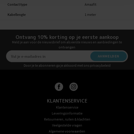
Contact type
Amazfit
Kabellengte
1 meter
Ontvang 10% korting op je eerste aankoop
Meld je aan voor de nieuwsbrief om als eerste nieuws en aanbiedingen te
ontvangen
AANMELDEN
Door je te abonneren ga je akkoord met ons privacybeleid
KLANTENSERVICE
Klantenservice
Leveringsinformatie
Retourneren, ruilen & klachten
Veelgestelde vragen
Algemene voorwaarden