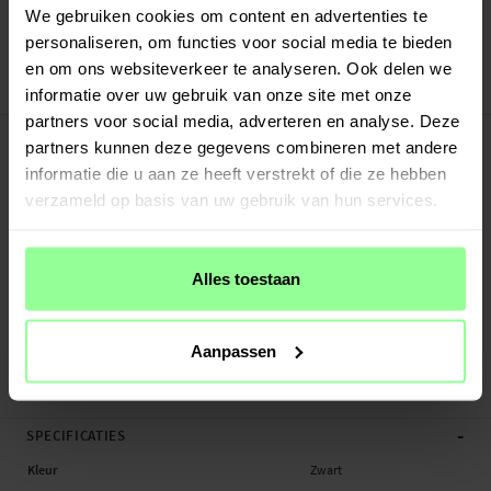
Verstuurd vanuit ons magazijn in Zweden
We gebruiken cookies om content en advertenties te
Veilig betalen met Klarna of Paypal
personaliseren, om functies voor social media te bieden
30 dagen retourrecht
en om ons websiteverkeer te analyseren. Ook delen we
Art number
:
62748
informatie over uw gebruik van onze site met onze
partners voor social media, adverteren en analyse. Deze
-
PRODUCTBESCHRIJVING
partners kunnen deze gegevens combineren met andere
Oplaadkabel met magnetisch dockingstation voor de Amazfit GTR 3, GTR 3 Pro.
informatie die u aan ze heeft verstrekt of die ze hebben
Ontworpen om je smartwatch snel en veilig op te laden, houdt de sterke
verzameld op basis van uw gebruik van hun services.
magneet het horloge stevig op zijn plaats voor eenvoudig en comfortabel
gebruik. De kabel is 1 meter lang en biedt je de flexibiliteit die je nodig hebt.
De kabel is uitgerust met geavanceerde veiligheidsfuncties, waaronder
Alles toestaan
bescherming tegen kortsluiting en overbelasting, wat zowel een lange
levensduur als een hoge veiligheid garandeert. Bovendien ondersteunt het
snelle oplading terwijl het een lage bedrijfstemperatuur handhaaft.
Aanpassen
Aans...
Meer
-
SPECIFICATIES
Kleur
Zwart