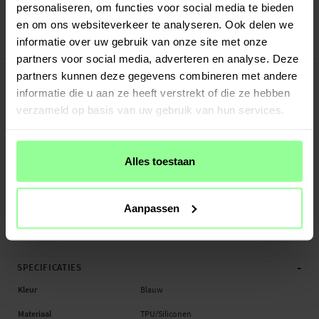
Veilig betalen met Klarna of Paypal
personaliseren, om functies voor social media te bieden
30 dagen retourrecht
en om ons websiteverkeer te analyseren. Ook delen we
informatie over uw gebruik van onze site met onze
Art number
:
46592
partners voor social media, adverteren en analyse. Deze
-
PRODUCTBESCHRIJVING
partners kunnen deze gegevens combineren met andere
Siliconen bandje voor Amazfit Balance. Omdat de band volledig van siliconen is
informatie die u aan ze heeft verstrekt of die ze hebben
gemaakt, is hij bestand tegen alle vormen van vocht. Dit maakt hem ideaal voor
verzameld op basis van uw gebruik van hun services.
sportieve en actieve gebruikers of voor wie de smartwatch de hele dag draagt.
De band wordt geleverd met bevestigingen voor een snelle en eenvoudige
Alles toestaan
installatie op je horloge. Je kunt de lengte eenvoudig aanpassen en de band
vastzetten op de maat die het beste bij je past. Dit zorgt voor optimaal
draagcomfort, zowel tijdens dagelijkse activiteiten als tijdens het sporten.
Aanpassen
- Verstelbare lengte - sluiting met gesp
- Comple...
Meer
-
SPECIFICATIES
Kleur
Blauw
Materiaal
TPU/Siliconen