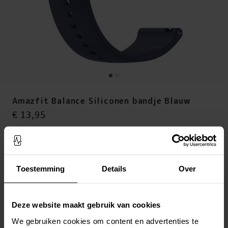
Amazfit Balance Siliconen bandje Blauw
Prijs
:
€ 13,95
€ 13,95
Op voorraad (meer dan 20 stuks)
Toestemming
Details
Over
LEG IN WINKELMANDJE
Altijd gratis verzending
Deze website maakt gebruik van cookies
Snelle levering met DHL, Budbee of Postnord
Verstuurd vanuit ons magazijn in Zweden
We gebruiken cookies om content en advertenties te