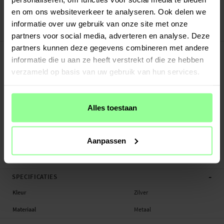
Veilig betalen met Klarna of Paypal
en om ons websiteverkeer te analyseren. Ook delen we
30 dagen retourrecht
informatie over uw gebruik van onze site met onze
Art number
:
46591
partners voor social media, adverteren en analyse. Deze
-
partners kunnen deze gegevens combineren met andere
PRODUCTBESCHRIJVING
informatie die u aan ze heeft verstrekt of die ze hebben
Diamanten armband voor Amazfit Balance. De armband heeft een luxe
verzameld op basis van uw gebruik van hun services.
uitstraling en is gemaakt van gepolijst roestvrij staal.
- Luxe metalen armband met decoratieve steentjes
- Verstelbaar in lengte - verwijder een of meerdere middenstukjes om de
Alles toestaan
armband eenvoudig korter te maken. Moet de armband nog verder worden
ingekort?
Bekijk hier ons gereedschap om armbanden in te korten
- Wordt geleverd met bevestigingspinnen - eenvoudige installatie op je horloge
Aanpassen
Gesch...
Meer
-
SPECIFICATIES
Kleur
Zilver
Materiaal
Metaal