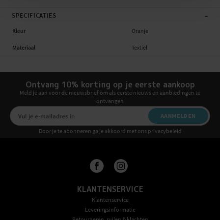
-
SPECIFICATIES
Kleur
Oranje
Materiaal
Textiel
Ontvang 10% korting op je eerste aankoop
Meld je aan voor de nieuwsbrief om als eerste nieuws en aanbiedingen te
ontvangen
AANMELDEN
Door je te abonneren ga je akkoord met ons privacybeleid
KLANTENSERVICE
Klantenservice
Leveringsinformatie
Retourneren, ruilen & klachten