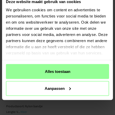
Veilig betalen met Klarna of Paypal
Deze website maakt gebruik van cookies
30 dagen retourrecht
We gebruiken cookies om content en advertenties te
personaliseren, om functies voor social media te bieden
Art number
:
46587
en om ons websiteverkeer te analyseren. Ook delen we
-
PRODUCTBESCHRIJVING
informatie over uw gebruik van onze site met onze
Nylon bandje voor Amazfit Balance. De band is eenvoudig verstelbaar en wordt
partners voor social media, adverteren en analyse. Deze
gesloten met een klittenbandsluiting. Gemaakt van duurzaam nylon, is dit de
partners kunnen deze gegevens combineren met andere
ideale band voor wie sportief en actief is – hij is slijtvast en bestand tegen
informatie die u aan ze heeft verstrekt of die ze hebben
vocht.
verzameld op basis van uw gebruik van hun services.
De band wordt compleet geleverd met bevestigingspinnen (asconnectors) voor
een snelle en eenvoudige installatie op je horloge.
Alles toestaan
- Verstelbare lengte - sluiting met klittenband
- Compleet met bevestigingen - eenvoudig te monteren op het horloge
Aanpassen
Geschikt voor:
- Amazfit Balance
Productsoort: Nylon bandje
Lengte: V...
Meer