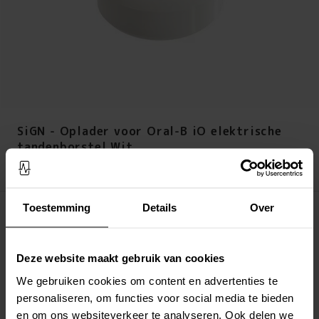
SiGN - Oplader voor Oral-B iO elektrische
tandenborstel Wit
Prijs
:
€ 16,95
€ 16,95
Toestemming
Details
Over
Op voorraad (meer dan 20 stuks)
LEG IN WINKELMANDJE
Deze website maakt gebruik van cookies
Altijd gratis verzending
We gebruiken cookies om content en advertenties te
Snelle levering met DHL, Budbee of Postnord
personaliseren, om functies voor social media te bieden
Verstuurd vanuit ons magazijn in Zweden
en om ons websiteverkeer te analyseren. Ook delen we