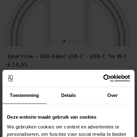
Smartline - USB-kabel USB-C - USB-C 1m Wit
Prijs
:
€ 14,95
€ 14,95
Op voorraad (6 stuks)
Toestemming
Details
Over
LEG IN WINKELMANDJE
Altijd gratis verzending
Deze website maakt gebruik van cookies
Snelle levering met DHL, Budbee of Postnord
We gebruiken cookies om content en advertenties te
Verstuurd vanuit ons magazijn in Zweden
Veilig betalen met Klarna of Paypal
personaliseren, om functies voor social media te bieden