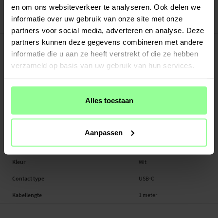
30 dagen retourrecht
en om ons websiteverkeer te analyseren. Ook delen we
informatie over uw gebruik van onze site met onze
Smartline
Art number
:
26378
partners voor social media, adverteren en analyse. Deze
-
PRODUCTBESCHRIJVING
partners kunnen deze gegevens combineren met andere
informatie die u aan ze heeft verstrekt of die ze hebben
Geschikt voor: Universal USB-C
Productsoort: USB-C naar USB-C kabel
verzameld op basis van uw gebruik van hun services.
Merk: Smartline
Sluiting: USB-C
Kabellengte: 1 meter
Alles toestaan
Kleur: Wit
USB-C naar USB-C kabel, Universeel
Aanpassen
-
SPECIFICATIES
Kleur
Wit
Contact type
USB-C
Kabellengte
1 meter