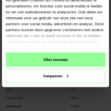
30 dagen retourrecht
personaliseren, om functies voor social media te bieden
SiGN
en om ons websiteverkeer te analyseren. Ook delen we
Art number
:
74321
informatie over uw gebruik van onze site met onze
-
PRODUCTBESCHRIJVING
partners voor social media, adverteren en analyse. Deze
SiGN USB-C kabel voor snelladen is een praktische en betrouwbare
partners kunnen deze gegevens combineren met andere
oplaadkabel waarmee je compatibele apparaten snel en efficiënt kunt opladen.
informatie die u aan ze heeft verstrekt of die ze hebben
Dankzij de USB-C aansluiting kan de kabel worden gebruikt met verschillende
verzameld op basis van uw gebruik van hun services.
apparaten van meerdere fabrikanten, zoals smartphones, tablets en sommige
laptops. De kabel is ideaal voor dagelijks opladen thuis, op kantoor of
onderweg. De kabel is CE-gecertificeerd en voldoet daarmee aan de
Alles toestaan
veiligheidsvoorschriften die binnen de EU gelden, zodat je je apparaten veilig
en betrouwbaar kunt opladen. Met een lengte van 1 meter krijg je een flexibele
oplaadopl...
Meer
Aanpassen
-
SPECIFICATIES
Kleur
Wit
Contact type
USB-C
Kabellengte
1 meter