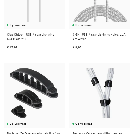
Op voorraad
Op voorraad
Clas Ohlson -
USB-A naar Lightning
SiGN -
USB-A naar Lightning Kabel 2.1A
Kabel 2m Wit
2m Zilver
€ 17,95
€ 9,95
Op voorraad
Op voorraad
Deltaco -
Zelfklevende kabelclips (10-
Deltaco -
Verstelbare klittenbanden