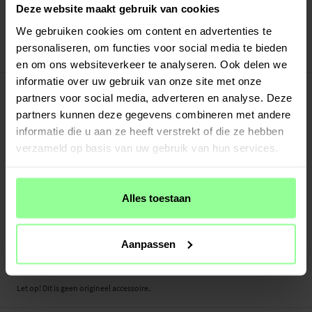
Verstuurd vanuit ons magazijn in Zweden
Deze website maakt gebruik van cookies
Veilig betalen met Klarna of Paypal
We gebruiken cookies om content en advertenties te
30 dagen retourrecht
personaliseren, om functies voor social media te bieden
Art number
:
61379
en om ons websiteverkeer te analyseren. Ook delen we
informatie over uw gebruik van onze site met onze
-
PRODUCTBESCHRIJVING
partners voor social media, adverteren en analyse. Deze
Laad je Garmin Approach S70 47mm eenvoudig en efficiënt op met deze USB-C-
partners kunnen deze gegevens combineren met andere
kabel. Hij is gemaakt van duurzaam materiaal, waardoor de kabel zowel lang
informatie die u aan ze heeft verstrekt of die ze hebben
meegaat als betrouwbaar is voor langdurig gebruik. Met een lengte van 1 meter
verzameld op basis van uw gebruik van hun services.
krijg je de flexibiliteit en het gemak dat je nodig hebt om je apparaat soepel op
te laden. Bovendien biedt de kabel snel en veilig opladen, zodat je smartwatch
altijd klaar is wanneer je die nodig hebt.
Alles toestaan
Aansluitingen: USB-C
Lengte: 1 meter
Aanpassen
Geschikt voor:
- Garmin Approach S70 47mm
Let op! Dit is geen origineel accessoire.