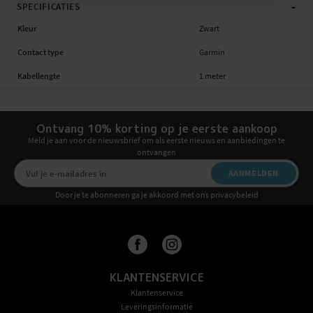
-
SPECIFICATIES
Kleur
Zwart
Contact type
Garmin
Kabellengte
1 meter
Ontvang 10% korting op je eerste aankoop
Meld je aan voor de nieuwsbrief om als eerste nieuws en aanbiedingen te
ontvangen
AANMELDEN
Door je te abonneren ga je akkoord met ons privacybeleid
KLANTENSERVICE
Klantenservice
Leveringsinformatie